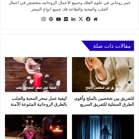
خبير روحاني في علوم الفلك وجميع الاعمال الروحانيه متخصص في اعمال
الجلب والمحبة والطاعة فك جميع انواع السحر
موقع
X
فيسبوك
لينكدإن
صور
يوتيوب
بينتيريست
انستقرام
الويب
من
فليكر
مقالات ذات صلة
للتفريق بين شخصين بالملح وأقوى
كيفية عمل سحر المحبة والجلب
الطرق السفلية للتفريق السريع
بالطرق الروحانية المتنوعة الآمنة