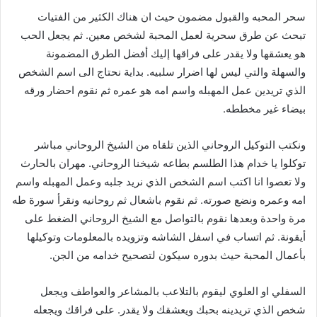
سحر المحبه والقبول مضمون حيث ان هناك الكثير من الفتيات
تبحث عن طرق سحرية لعمل المحبة لشخص معين. ثم يجعل الحب
هو يعشقها ولا يقدر على فراقها إليك أفضل الطرق المضمونة
والسهلة والتي ليس لها اضرار سلبيه. بداية نحتاج الى اسم الشخص
الذي تريدين عمل المهبله واسم امه هو عمره ثم نقوم احضار ورقه
بيضاء غير مخططه.
ونكتب التوكيل الروحاني الذين تلقاه من الشيخ الروحاني مباشر
توكلوا يا خدام هذا الطلسم بطاعه شيخنا الروحاني. مهران بالحارث
ولا تعصوا انا اكتب اسم الشخص الذي نريد جلبه وعمل المهبله واسم
امه وعمره ونضع صورته. ثم نقوم باشعال ثم روحانيه ونقرأ سورة طه
مرة واحدة وبعدها نقوم بالتواصل مع الشيخ الروحاني الضغط على
أيقونة. ثم اتساب في اسفل الشاشه وتزويده بالمعلومات وتوكيلها
بأعمال المحبة حيث بدوره سيكون لتصحيح خدامه من الجن.
السفلي او العلوي ليقوم بالتلاعب بالمشاعر والعواطف ويجعل
شخص الذي تريدينه بحبك ويعشقك ولا يقدر. على فراقك ويجعله