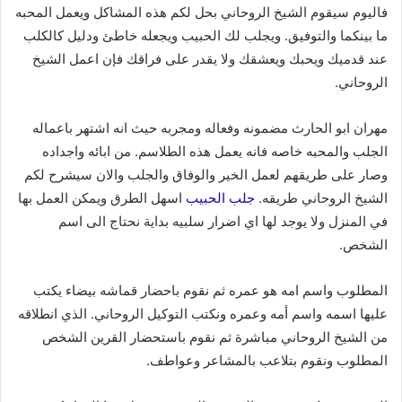
فاليوم سيقوم الشيخ الروحاني بحل لكم هذه المشاكل ويعمل المحبه
ما بينكما والتوفيق. ويجلب لك الحبيب ويجعله خاطئ ودليل كالكلب
عند قدميك ويحبك ويعشقك ولا يقدر على فراقك فإن اعمل الشيخ
الروحاني.
مهران ابو الحارث مضمونه وفعاله ومجربه حيث انه اشتهر باعماله
الجلب والمحبه خاصه فانه يعمل هذه الطلاسم. من ابائه واجداده
وصار على طريقهم لعمل الخير والوفاق والجلب والان سيشرح لكم
الشيخ الروحاني طريقه.
جلب الحبيب
اسهل الطرق ويمكن العمل بها
في المنزل ولا يوجد لها اي اضرار سلبيه بداية نحتاج الى اسم
الشخص.
المطلوب واسم امه هو عمره ثم نقوم باحضار قماشه بيضاء يكتب
عليها اسمه واسم أمه وعمره ونكتب التوكيل الروحاني. الذي انطلاقه
من الشيخ الروحاني مباشرة ثم نقوم باستحضار القرين الشخص
المطلوب ونقوم بتلاعب بالمشاعر وعواطف.