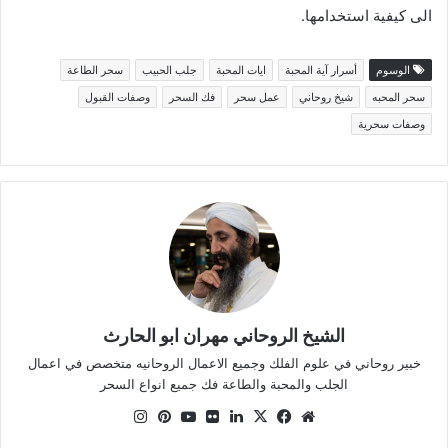
الى كيفية استخدامها.
الوسوم
أسرار آية المحبة
ايات المحبة
جلب الحبيب
سحر الطاعة
سحر المحبه
شيخ روحاني
عمل سحر
فك السحر
وصفات القبول
وصفات سحرية
الشيخ الروحاني مهران ابو الحارث
خبير روحاني في علوم الفلك وجميع الاعمال الروحانيه متخصص في اعمال
الجلب والمحبة والطاعة فك جميع انواع السحر
موقع
X
فيسبوك
لينكدإن
صور
يوتيوب
بينتيريست
انستقرام
الويب
من