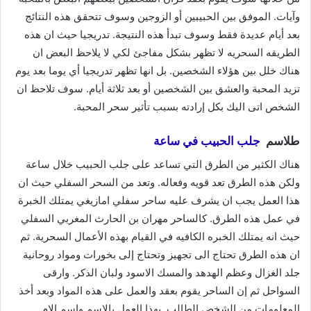
وآيات. الموفق بين الحبيبين أو الزوجين وسوف تتحقق هذه النتائج
بعد أيام عديدة فقط وسوف تبدأ هذه النتيجة. تدريجيا حيث ان هذه
الطريقه السحريه لا تظهر بشكل مفاجئ لكي لا يلاحظ البعض ان
هناك خلل بين هؤلاء الشخصين. بل انها تظهر تدريجيا أي يوما بعد يوم
تزيد المحبة والعشق بين الشخصين أو بعد ثلاثة أيام. سوف تلاحظ ان
الشخص اتى اليك بكل إرادته بسبب تأثير سحر المحبة.
طلاسم
جلب الحبيب في ساعة
هناك الكثير من الطرق التي تساعد على جلب الحبيب خلال ساعة
ولكن هذه الطرق تعد قويه وفعاله. وتعد من السحر السفلي حيث ان
هذا العمل يجب ان يشرف عليه ساحر سفلي امازيغي يمتلك الخبرة
في عمل هذه الطرق. كالساحر مهران بن الحارث المغربي السفلي
حيث انه يمتلك الخبره الكافيه في القيام بهذه الأعمال السحرية. ثم
ان هذه الطرق تحتاج الى تجهيز وتحتاج إلى بخورات ومواد روحانية
جلد الغزال وعظم الهدهد والمسك الاسود ولبان الذكر. وارقى
السواحل ثم إن الساحر يقوم بعقد والعمل على هذه المواد وبعد أخذ
المعلومات من الشخص الطالب. بهذا العمل بالاسم واسم الام