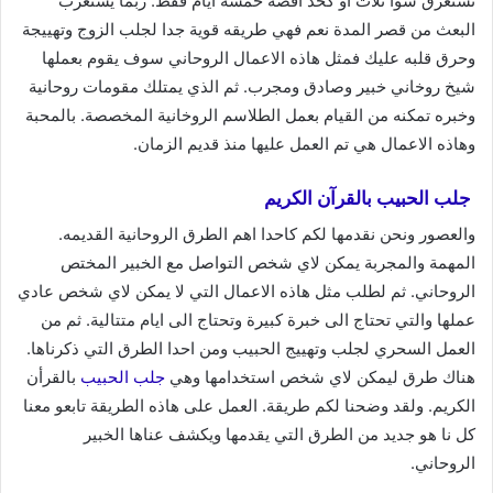
تستغرق سوا ثلاث او كحد اقصة خمسة ايام فقط. ربما يستغرب
البعث من قصر المدة نعم فهي طريقه قوية جدا لجلب الزوج وتهييجة
وحرق قلبه عليك فمثل هاذه الاعمال الروحاني سوف يقوم بعملها
شيخ روخاني خبير وصادق ومجرب. ثم الذي يمتلك مقومات روحانية
وخبره تمكنه من القيام بعمل الطلاسم الروخانية المخصصة. بالمحبة
وهاذه الاعمال هي تم العمل عليها منذ قديم الزمان.
جلب الحبيب بالقرآن الكريم
والعصور ونحن نقدمها لكم كاحدا اهم الطرق الروحانية القديمه.
المهمة والمجربة يمكن لاي شخص التواصل مع الخبير المختص
الروحاني. ثم لطلب مثل هاذه الاعمال التي لا يمكن لاي شخص عادي
عملها والتي تحتاج الى خبرة كبيرة وتحتاج الى ايام متتالية. ثم من
العمل السحري لجلب وتهييج الحبيب ومن احدا الطرق التي ذكرناها.
هناك طرق ليمكن لاي شخص استخدامها وهي
جلب الحبيب
بالقرأن
الكريم. ولقد وضحنا لكم طريقة. العمل على هاذه الطريقة تابعو معنا
كل نا هو جديد من الطرق التي يقدمها ويكشف عناها الخبير
الروحاني.