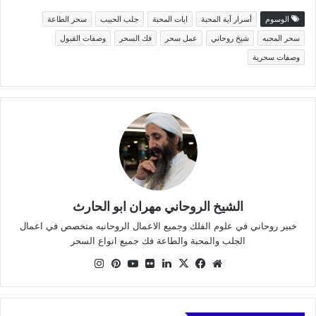
الوسوم
أسرار آية المحبة
ايات المحبة
جلب الحبيب
سحر الطاعة
سحر المحبه
شيخ روحاني
عمل سحر
فك السحر
وصفات القبول
وصفات سحرية
الشيخ الروحاني مهران ابو الحارث
خبير روحاني في علوم الفلك وجميع الاعمال الروحانيه متخصص في اعمال
الجلب والمحبة والطاعة فك جميع انواع السحر
موقع
X
فيسبوك
لينكدإن
صور
يوتيوب
بينتيريست
انستقرام
الويب
من
فليكر