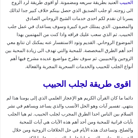
الحبيب
العنيد بطريقة سريعه ومضمونة. أو اقوى طريقة لرد الزوج
الى زوجته. او جلب الصديق الذي حصل بينكم خلاف كبير جدا لذالك
يسرنا ان نقدم لكم احدى خدمات الشيخ الروحاني الصادق
والمضمون. الذي يمتلك خبرة كبيرة وسوف يساعدك في عمل جلب
الحبيب. ثم الذي سعب عليك فراقه واذا كنت من المهتمين بهذا
الموضوع الروحاني. القديم وتود الاستفسار عنه يمكنك ان تتابع معي
أحد أهم الطرق المخصصة. للمحبة والتي تهدف الى زيادة المحبة بين
الزوجين والحبيبين. ثم سوف نطرح مواضيع عديده مشرح فيها أهم
أنواع الجلب للحبيب والخدمات السحرية المجربة والفعالة.
اقوى طريقة لجلب الحبيب
دائما ما كان القرآن الكريم هو الإعجاز العلمي الذي إلى يومنا هذا لم
ينتهي. تفسير آيات وهو الحل الأنسب والذي يساعد ويساهم في نشر
السلام بين الناس احدا الطرق المجرب لجلب الحبيب. ثم هيا الجلب
بأيات قرانية للمحبة ومن أحد أهم هذه الآيات هي آيات للمحبة
والصلح. وتساعدك هذه الأيام في حل الخلافات الزوجية ومن خلال
الخبرة الروحاني. التي عملنا عليها والتي سهر عليها الكثير من