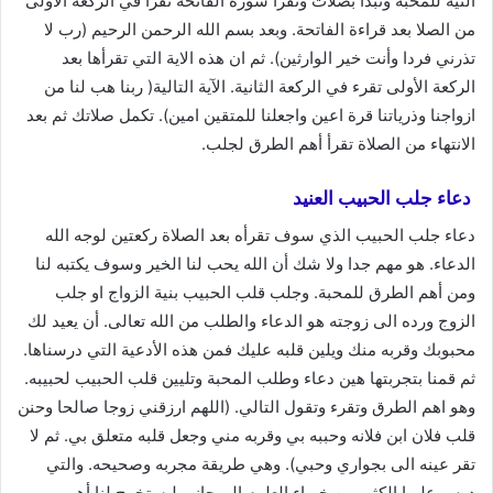
النية للمحبة وتبدأ بصلات وتقرأ سورة الفاتحة تقرأ في الركعة الأولى
من الصلا بعد قراءة الفاتحة. وبعد بسم الله الرحمن الرحيم (رب لا
تذرني فردا وأنت خير الوارثين). ثم ان هذه الاية التي تقرأها بعد
الركعة الأولى تقرء في الركعة الثانية. الآية التالية( ربنا هب لنا من
ازواجنا وذرياتنا قرة اعين واجعلنا للمتقين امين). تكمل صلاتك ثم بعد
الانتهاء من الصلاة تقرأ أهم الطرق لجلب.
دعاء جلب الحبيب العنيد
دعاء جلب الحبيب الذي سوف تقرأه بعد الصلاة ركعتين لوجه الله
الدعاء. هو مهم جدا ولا شك أن الله يحب لنا الخير وسوف يكتبه لنا
ومن أهم الطرق للمحبة. وجلب قلب الحبيب بنية الزواج او جلب
الزوج ورده الى زوجته هو الدعاء والطلب من الله تعالى. أن يعيد لك
محبوبك وقربه منك ويلين قلبه عليك فمن هذه الأدعية التي درسناها.
ثم قمنا بتجربتها هين دعاء وطلب المحبة وتليين قلب الحبيب لحبيبه.
وهو اهم الطرق وتقرء وتقول التالي. (اللهم ارزقني زوجا صالحا وحنن
قلب فلان ابن فلانه وحببه بي وقربه مني وجعل قلبه متعلق بي. ثم لا
تقر عينه الى بجواري وحبي). وهي طريقة مجربه وصحيحه. والتي
درس عليها الكثير من خبراء العلوم الروحاني ليستخرج لنا أهم