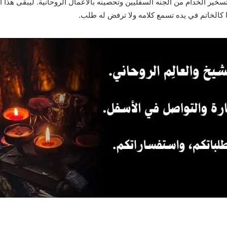
تسخير الخدام من الجنه السفليين وتحصينه بالاعمال الروحانية. ليبقى هذا 
كالخاتم في يده تسمع كلامه ولا ترفض له طلب.