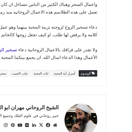
واعمال السحر وهناك الكثير من الناس تتساءل ان كان 
تعمل على هذه الطلاسم هذه الاعمال الروحانيه منذ زمن 
دعاء تسخير الزوج لزوجته تربية المحبة بينهما وهو عم
كلامه ولا يرفض لها طلب. او كيف تجعل زوجها كالخاتم 
ولا تقدر على فراقك بالاعمال الروحانية دعاء
تسخير الز
الأعمال وهذا الدعاء اسال الله. ان يجمع بينكما المحب
الوسوم
أسرار آية المحبة
ايات المحبة
جلب الحبيب
سحر 
الشيخ الروحاني مهران ابو ا
خبير روحاني في علوم الفلك وجميع ا
موقع
X
فيسبوك
لينكدإن
صور
يوتيوب
بينتي
ان
الويب
من