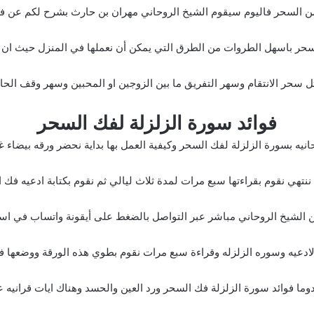
 السحر فاليوم سيقوم الشيخ الروحاني مهران بن حارث بشرح لكم عن فو
حر باسهل الطروات من الطرق التي يمكن أن نعملها في المنزل حيث ان ه
سحر الانتقام وسهر التفريق ما بين الزوجين او المحبين وسهر وقف الحا
فوائد سورة الزلزلة لفك السحر
انيه بسورة الزلزلة لفك السحر وكيفية العمل بها بداية نحضر ورقه بيضاء 
ننتهي نقوم بقراءتها سبع مرات لمدة ثلاث ليالي ثم نقوم بكتابة ادعيه فك 
من الشيخ الروحاني مباشر عبر التواصل بالضغط على أيقونة واتساب في ا
ه الادعيه وسوره الزلزله وقراءة سبع مرات نقوم بطوي هذه الورقة ووضعها 
دوما فوائد سورة الزلزلة فك السحر ورد العين والحسد وهناك ايات قرانيه