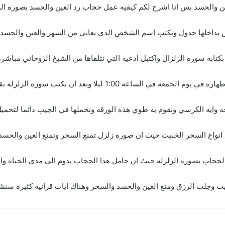
ن والحسد بس انا اشرح لكم كيفيه عمل حجاب رد العين والحسد بصوره الز
س بداخلها جدول ونكتب اسم الشخص الذي يعاني من السهر والعين والحسد
كتابه سوره الزلزال واكتبل ادعيه التي نتلقاها من الشيخ الروحاني مباش
معه في الساعه 1:00 ليلا وبعد ان نكتب سوره الزلزله نقراها سبع مرات
حه وايه الكرسي ونقوم به طوي هذه الورقه ونحملها في الجيب دائما لتحمي
انواع السحر الخبيث حيث ان صوره زلزل تمنع السحر وتمنع العين والحسد
الحجاب بصوره الزلزله حيث ان حامل هذا الحجاب يدوم الى مدى الحياه وايض
ب وجلب الرزق ومنع العين والحسد والسحر وهناك ايات قرانيه كثيره سنشر