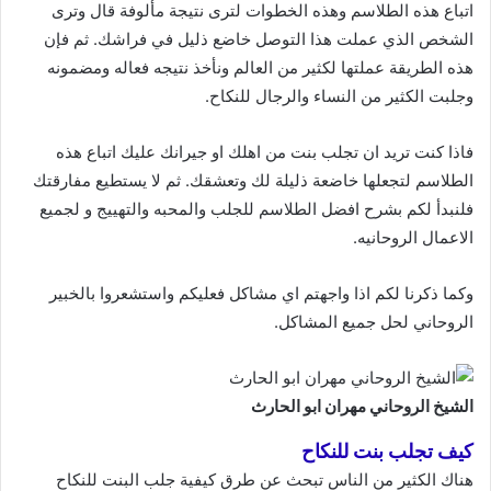
اتباع هذه الطلاسم وهذه الخطوات لترى نتيجة مألوفة قال وترى
الشخص الذي عملت هذا التوصل خاضع ذليل في فراشك. ثم فإن
هذه الطريقة عملتها لكثير من العالم ونأخذ نتيجه فعاله ومضمونه
وجلبت الكثير من النساء والرجال للنكاح.
فاذا كنت تريد ان تجلب بنت من اهلك او جيرانك عليك اتباع هذه
الطلاسم لتجعلها خاضعة ذليلة لك وتعشقك. ثم لا يستطيع مفارقتك
فلنبدأ لكم بشرح افضل الطلاسم للجلب والمحبه والتهييج و لجميع
الاعمال الروحانيه.
وكما ذكرنا لكم اذا واجهتم اي مشاكل فعليكم واستشعروا بالخبير
الروحاني لحل جميع المشاكل.
الشيخ الروحاني مهران ابو الحارث
كيف تجلب بنت للنكاح
هناك الكثير من الناس تبحث عن طرق كيفية جلب البنت للنكاح