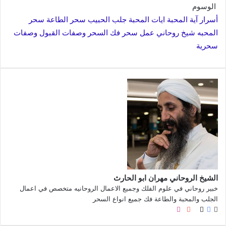
الوسوم
أسرار آية المحبة
ايات المحبة
جلب الحبيب
سحر الطاعة
سحر
المحبه
شيخ روحاني
عمل سحر
فك السحر
وصفات القبول
وصفات
سحرية
الشيخ الروحاني مهران ابو الحارث
خبير روحاني في علوم الفلك وجميع الاعمال الروحانيه متخصص في اعمال
الجلب والمحبة والطاعة فك جميع انواع السحر
موقع
X
فيسبوك
صور
لينكدإن
يوتيوب
بينتيريست
انستقرام
الويب
من