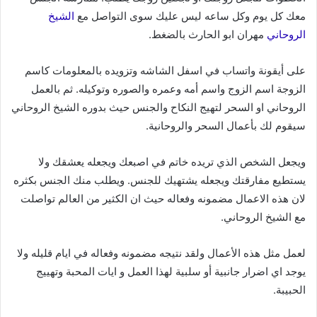
معك كل يوم وكل ساعه ليس عليك سوى التواصل مع
الشيخ
الروحاني
مهران ابو الحارث بالضغط.
على أيقونة واتساب في اسفل الشاشه وتزويده بالمعلومات كاسم
الزوجة اسم الزوج واسم أمه وعمره والصوره وتوكيله. ثم بالعمل
الروحاني او السحر لتهيج النكاح والجنس حيث بدوره الشيخ الروحاني
سيقوم لك بأعمال السحر والروحانية.
ويجعل الشخص الذي تريده خاتم في اصبعك ويجعله يعشقك ولا
يستطيع مفارقتك ويجعله يشتهيك للجنس. ويطلب منك الجنس بكثره
لان هذه الاعمال مضمونه وفعاله حيث ان الكثير من العالم تواصلت
مع الشيخ الروحاني.
لعمل مثل هذه الأعمال ولقد نتيجه مضمونه وفعاله في ايام قليله ولا
يوجد اي اضرار جانبية أو سلبية لهذا العمل و ايات المحبة وتهييج
الحبيبة.