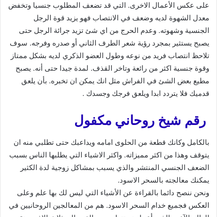
على عكس الأعمال الاخرى. التي قد تضعف المطلوب جنسيا وتخفض
معدل الشهوة لديه وضعف في الانتصاب فهو يزيد قوة الرجل
الجنسية وشهوته. وعدم الحرج من اي شئ تزيد جرائة الرجل حتى
يصبح يستثير بمجرد رؤية شعر الطرف الثاني أو صدره وفرجه. سوف
تلاحظ انتصاب فريد من نوعه وطول العضو الذكري لديه بشكل ممتاز
وقوة جنسية اكثر من رائعة وتاخر القذف. لمدة جيدا حتى أنه. يصبح
مطيع بعض الشئ في الفراش مثل انك يمكن ان تخبره. بأن يلعق
قدميك فلا يتردد ابدا ويلعق فرجك وجسدك .
رقم شيخ روحاني مكفول
بالكامل وكانك قطعة من الحلوى امامه ويداعبك حتى تطلبي منه ان
يتوقف وهذا من اكثر مميزاته. واكثر الاشياء التي يطلبها الناس بسبب
الضعف الجنسي المنتشر والذي يسبب بمشاكل زوجية لدة الكثير
يمكنك معالجته بالسحر الاسود.
ونحن ننصح دائما بالقراءة عن الأشياء التي ليس لك بها علم وعلى
العكس فجميع خدام السحر الاسود. هم من المعالجين الروحانيين في