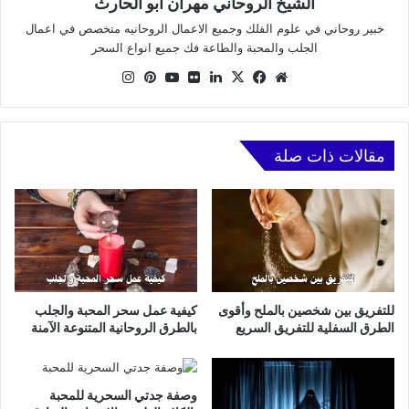
الشيخ الروحاني مهران ابو الحارث
خبير روحاني في علوم الفلك وجميع الاعمال الروحانيه متخصص في اعمال
الجلب والمحبة والطاعة فك جميع انواع السحر
موقع
X
فيسبوك
لينكدإن
صور
يوتيوب
بينتيريست
انستقرام
الويب
من
فليكر
مقالات ذات صلة
للتفريق بين شخصين بالملح وأقوى
كيفية عمل سحر المحبة والجلب
الطرق السفلية للتفريق السريع
بالطرق الروحانية المتنوعة الآمنة
وصفة جدتي السحرية للمحبة