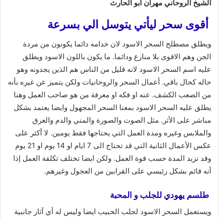
الشيخ الروحاني مهران ابو الحارث
أقوى سحر ليأتي يتوسل الي بسرعة
ويطلق مصطلح السحر الاسود لان خدامه دائما يكونون من مردة
الجن وهم الاقوى بلا منازع ودائما. ما يكون باللون الاسود ويطلق
عليه اسم السحر الاسود لانه قليل من الناس هم الذين يجدونه وهو
حاله كحال باقي. أعمال السحر والروحانيات ولكن يتميز عن غيره بأنه
من الصعب الكشف. عنه او فكه او معرفة من هو صاحب العمل وهنا
يطلق عليه السحر الاسود بمعنا السحر المجهول وايضا يعتمد بشكل
مباشر على الأثر. مثل الصوت والصورة والمني والدم والعرق
والملابس وغيره ومدة العمل التي يحتاجها فقط يومين. لا أكثر على
عكس الأعمال الثانية التي قد تحتاج الى 7 ايام او 14 يوم او 21 يوم
وقد تزيد المدة حسب قوة العمل. ولكن ايضا تختلف تكلفة العمل إذا
أنه قائم بشكل رئيسي على القرابين من العجول وغيرهم.
طلسم يهودي للجلب و المحبة
ويستعمل السحر الاسود لجلب الحبيب ايضا وليس له أي آثار جانبية