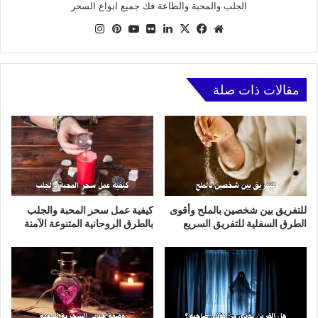
الجلب والمحبة والطاعة فك جميع انواع السحر
موقع
X
فيسبوك
لينكدإن
صور
يوتيوب
بينتيريست
انستقرام
الويب
من
فليكر
مقالات ذات صلة
للتفريق بين شخصين بالملح وأقوى
كيفية عمل سحر المحبة والجلب
الطرق السفلية للتفريق السريع
بالطرق الروحانية المتنوعة الآمنة