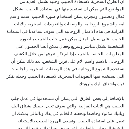
ان الطرق السحرية لاستعادة الحبيب وجلبه تشمل العديد من
المواضيع التي يمكن أن نستفيد منها في استعادة الحبيب. بشكل
فعال ومضمون ومجرب يمكن استخدام صوره الحبيب اسمه واسم
امه والشموع الروحانيه. والوصفات والتعويذات السحرية والايات
القرانية في هذه الاعمال الروحانيه التي سوف تساعدنا في استعادة
الحبيب. على سبيل المثال يمكن عمل جلب الحبيب بالصورة
الشخصية بشكل مباشر وسريع وفعال يمكن أيضا الحصول على
المعلومات. الخاصة بالحبيب إذا لم تكن تعرفها من خلال الكشف
الروحانى بالاسم واسم الام على قرين الشخص. بعد ذلك يمكن أن
نستخدم الشموع الروحانيه في هذه الوصفات السحريه والجلسات
التي يستخدم فيها التعويذات السحرية. لاستعادة الحبيب وجعله يفكر
فيك واشتاق اليك ولرؤيتك.
بالإضافة إلى بعض الطرق التي يمكن أن نستخدمها في عمل جلب
الحبيب هي الايات القرانية. والتي سوف تجعل حبيبك يشتاق اليك
وياتيك مذلولا وخاضعا وتجعله كالخاتم في يدك وبالتالي يمكنك ان
تعمل على استعادة الحبيب. وتسعى الى رد الحبيب بالاستعانة
بالشيخ الروحاني بالحارث الذي سوف يساعدك ويقدم لك بعض