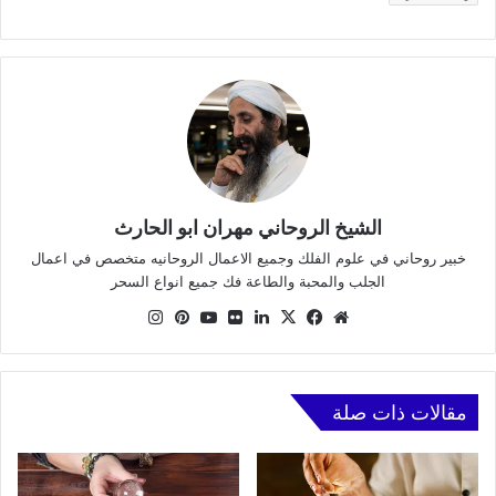
الشيخ الروحاني مهران ابو الحارث
خبير روحاني في علوم الفلك وجميع الاعمال الروحانيه متخصص في اعمال
الجلب والمحبة والطاعة فك جميع انواع السحر
موقع
X
فيسبوك
لينكدإن
صور
يوتيوب
بينتيريست
انستقرام
الويب
من
فليكر
مقالات ذات صلة