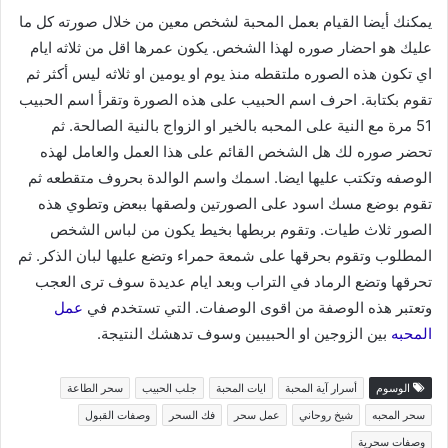
يمكنك أيضا القيام بعمل المحبة لشخص معين من خلال صورته كل ما
عليك هو احضار صوره لهذا الشخص. يكون عمرها اقل من ثلاثه ايام
اي تكون هذه الصوره ملتقطه منذ يوم او يومين او ثلاثه ليس أكثر ثم
تقوم بكتابة. احرف اسم الحبيب على هذه الصورة وتقرأ اسم الحبيب
51 مرة مع النية على المحبه بالخير او الزواج بالنية الصالحة. ثم
تحضر صوره لك هل الشخص القائم على هذا العمل والعامل لهذه
الوصفه وتكتب عليها ايضا. اسمك واسم الوالدة بحروف متقطعه ثم
تقوم بوضع مسك اسود على الصورتين ولصقها ببعض وتطوي هذه
الصور ثلاث طيات. وتقوم بربطها بخيط يكون من لباس الشخص
المطلوب وتقوم بحرقها على شمعة حمراء وتضع عليها لبان الذكر. ثم
تحرقها وتضع الرماد في التراب وبعد ايام عديدة سوف ترى العجب
وتعتبر هذه الوصفة من اقوى الوصفات. التي تستخدم في
عمل
المحبه
بين الزوجين او الحبيبين وسوف تدهشك النتيجة.
الوسوم
أسرار آية المحبة
ايات المحبة
جلب الحبيب
سحر الطاعة
سحر المحبه
شيخ روحاني
عمل سحر
فك السحر
وصفات القبول
وصفات سحرية