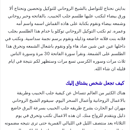
بدايتن نحتاج للتواصل بالشيخ الروحاني للتوكيل وتحصين ونحتاج ألا
ورق بيضاء لنكتب عليها طلسم جلب الحبيب. بالفاتحه وحبر روحاني
وشمعه بيضاء ونقوم بكتابة على هاذه القماش اسمه واسم أمه
وعمره. ثم نكتب التوكيل الروحاني توكلو يا خدام هذا الطلسم بجلب
فلانه بنت فلانه خاضعه وذليله ونقوم برسم نجمة سداسية. ونكتب في
داخلها عين عين شين صاد هاء واو ونقوم باشعال الشمعه ونحرق هذا
الطلسم على الشمعة. ونقرأ سورة الفاتحة 30 مرة وسورة الناس
ثلاث مرات وسوره الكرسي تسع مرات وستظهر لكم نتيجة في ايام
قليله ان شاء الله.
كيف تجعل شخص يشتاق إليك
هناك الكثير من العالم تتساءل عن كيفية جلب الحبيب وطريقة
بالاعمال الروحانية وأعمال السحر اليوم. سيقوم الشيخ الروحاني
مهران ابو الحارث بشرح طريقه جلب الحبيب بسرعة البرق خاضع
ذليل ويتقدم للزواج منك. ان هذه الاعمال تكتب وتحرق في يوم
الثلاثاء بعد منتصف الليل في الليالي القمرية حتى ترى نتيجه مضمونه