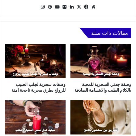
موقع
X
فيسبوك
لينكدإن
صور
يوتيوب
بينتيريست
انستقرام
الويب
من
فليكر
مقالات ذات صلة
وصفة جدتي السحرية للمحبة
وصفات سحرية لجلب الحبيب
بالكلام الطيب والابتسامة الصادقة
للزواج بطرق مجربة ناجحة آمنة