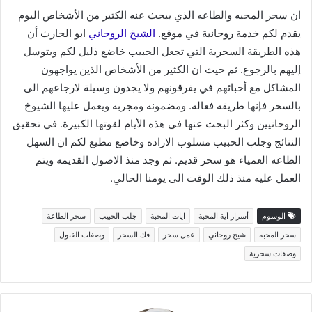
ان سحر المحبه والطاعه الذي يبحث عنه الكثير من الأشخاص اليوم
يقدم لكم خدمة روحانية في موقع.
الشيخ الروحاني
ابو الحارث أن
هذه الطريقة السحرية التي تجعل الحبيب خاضع ذليل لكم ويتوسل
إليهم بالرجوع. ثم حيث ان الكثير من الأشخاص الذين يواجهون
المشاكل مع أحبائهم في يفرقونهم ولا يجدون وسيلة لارجاعهم الى
بالسحر فإنها طريقه فعاله. ومضمونه ومجربه ويعمل عليها الشيوخ
الروحانيين وكثر البحث عنها في هذه الأيام لقوتها الكبيرة. في تحقيق
النتائج وجلب الحبيب مسلوب الاراده وخاضع مطيع لكم ان السهل
الطاعه العمياء هو سحر قديم. ثم وجد منذ الاصول القديمه ويتم
العمل عليه منذ ذلك الوقت الى يومنا الحالي.
الوسوم
أسرار آية المحبة
ايات المحبة
جلب الحبيب
سحر الطاعة
سحر المحبه
شيخ روحاني
عمل سحر
فك السحر
وصفات القبول
وصفات سحرية