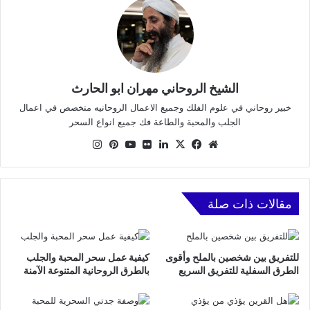
الشيخ الروحاني مهران ابو الحارث
خبير روحاني في علوم الفلك وجميع الاعمال الروحانيه متخصص في اعمال
الجلب والمحبة والطاعة فك جميع انواع السحر
موقع
X
فيسبوك
لينكدإن
صور
يوتيوب
بينتيريست
انستقرام
الويب
من
فليكر
مقالات ذات صلة
للتفريق بين شخصين بالملح وأقوى
كيفية عمل سحر المحبة والجلب
الطرق السفلية للتفريق السريع
بالطرق الروحانية المتنوعة الآمنة