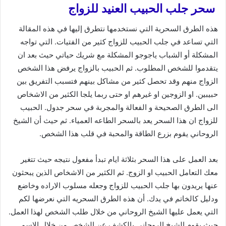
سحر جلب الحبيب العنيد للزواج
هذه الطرق السحرية التي نستخدمها نتطرق إليها في هذه المقالة
التي تساعد في جلب الحبيب للزواج كثير من الفتيات. التي تواجه
المشكلة أو الشباب ياجوجو المشكلة مع شريك حياتي حيث بعد ان
يتقدموا للشخص المطلوب. ثم الحبيب بالزواج يرفض هذا الشخص
الزواج منهم وقد تحصل كثير من مشاكل بينهم فتسبب التفريق بين
حبيبين. او الزوجين او غيرهم او حتى ربما يلجا الكثير من الاشخاص
الى الطرق الصحيحة و الفعالة والمجربة في سحر جدول. الحبيب
للزواج ان هذا السحر يعد بالسحر الطاعه العمياء. ثم حيث أن الشيخ
الروحاني يقوم بزرع الطاقة والمحبة في قلب هذا الشخص.
بعد العمل على هذا السحر بثلاثة ايام تبدأ مفعول نتيجه حيث تتغير
معك التعامل الحبيب او الزوج. ثم الكثير من الاشخاص الذين يبحثون
عنها يريدون بها جلب الحبيب للزواج وجعله مسلوب الاراده وخاضع
ودليل كالخاتم في يدك. أن هذه الطرق السحريه التي نعرضها لكم
التي يعمل عليها الشيخ الروحاني من خلال طلب الشخص لهذا العمل.
حيث يقوم الشيخ الروحاني بالكشف عن الشخص من خلال الاسم