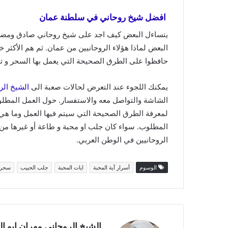
افضل شيخ روحاني في سلطنة عمان
يتساءل البعض كيف اجد على شيخ روحاني صادق ومضمون
البعض لماذا هؤلاء الروحانيين من عمان. ثم هم الأكثر
حافظوا على الطرق الصحيحة التي يعمل بها السحر و توارث
يمكنك اللجوء عند التعرض لحالات صعبة الى
الشيخ الر
الشاشة والتواصل معه والاستفسار. حول العمل المطلوب
لمعرفة الطرق الصحيحة التي سيتم فيها العمل وما هي 
المطلوب. سواء كان جلب او محبة و طاعة أو غيرها من ال
الروحانيين في الوطن العربي.
الوسوم
أسرار آية المحبة
ايات المحبة
جلب الحبيب
سحر 
الشيخ الروحاني مهران ابو ا