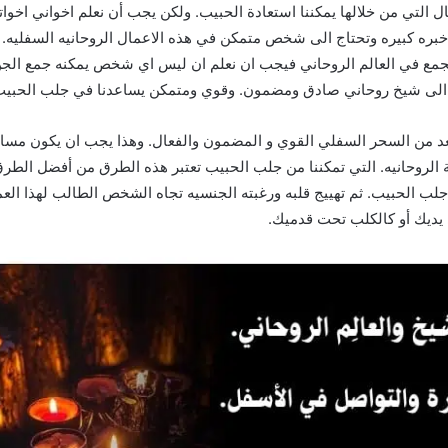
ال التي من خلالها يمكننا استعادة الحبيب. ولكن يجب أن نعلم اخواني اخو
خبره كبيره وتحتاج الى شخص متمكن في هذه الاعمال الروحانيه السفليه.
مع في العالم الروحاني فيجب ان نعلم ان ليس اي شخص يمكنه جمع الجن ل
لى شيخ روحاني صادق ومضمون. وقوي ومتمكن يساعدنا في جلب الحبيب ب
يعد من السحر السفلي القوي و المضمون والفعال. وهذا يجب ان يكون مس
 الروحانيه. التي تمكننا من جلب الحبيب تعتبر هذه الطرق من أفضل الطرق
ب الحبيب. ثم تهييج قلبه ورغبته الجنسيه تجاه الشخص الطالب لهذا العم
 يديك أو كالكلب تحت قدميك.