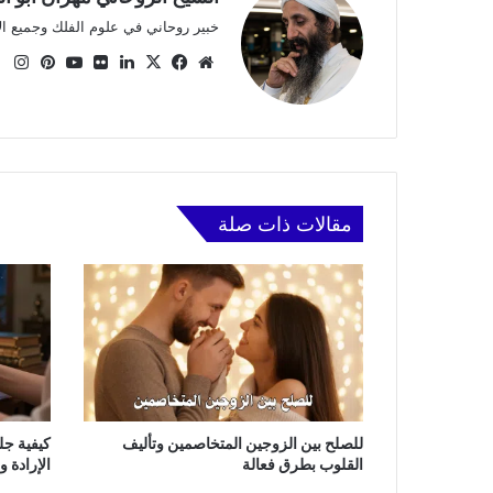
خبير روحاني في علوم الفلك وجميع ا
موقع
X
فيسبوك
لينكدإن
صور
يوتيوب
بينتي
ان
الويب
من
فليكر
مقالات ذات صلة
للصلح بين الزوجين المتخاصمين وتأليف
كيفية جل
القلوب بطرق فعالة
الإرادة 