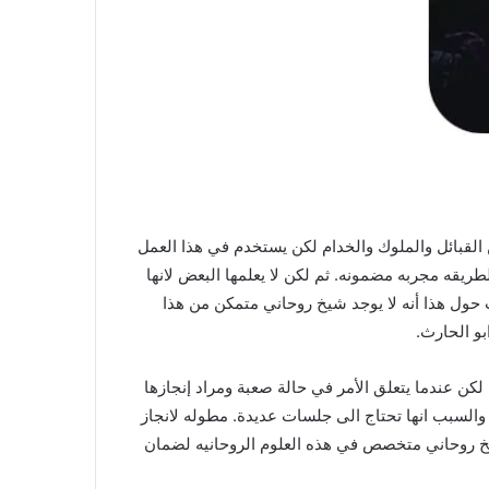
القبائل والملوك والخدام لكن يستخدم في هذا العمل
واع الجن السفلي أي أن عندما نقوم بهذا العمل سوف نكون ضامنين للنتيجه 200% فان هذه الطريقه مجربه مضمونه. ثم لكن لا يعلمها البعض لانها
بب حول هذا أنه لا يوجد شيخ روحاني متمكن من هذا
و الحارث.
كن عندما يتعلق الأمر في حالة صعبة ومراد إنجازها
والسبب انها تحتاج الى جلسات عديدة. مطوله لانجاز
شيخ روحاني متخصص في هذه العلوم الروحانيه لضمان