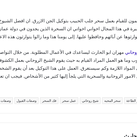
 للقيام بعمل سحر جلب الحبيب بتوكيل الجن الازرق. ان افضل الشيوخ 
 خبرة في هذا المجال اخواني اخواتي ان السحرة الذين يجدون في دولة عما
وها عن آبائهم وحافظوا عليها. إلى يومنا هذا وما زالوا يتوارثون هذه الا
وحاني
مهران ابو الحارث ليساعدك في الأعمال المطلوبة. من خلال التو
 وما هو العمل المراد القيام به حيث يقوم الشيخ الروحاني بعمل الكشوف
المواد اللازمة وكم سيستغرق. العمل على هذا التوكيل بعد أن يقوم الشخص
امور الروحانية والسحرية التي يلجأ إليها كثير من الأشخاص. فيجب ان تعل
الطاعة
سحر المحبه
شيخ روحاني
عمل سحر
فك السحر
وصفات القبول
وصفات 
لحارث