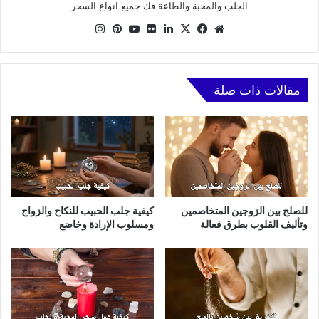
الجلب والمحبة والطاعة فك جميع انواع السحر
موقع
X
فيسبوك
لينكدإن
صور
يوتيوب
بينتيريست
انستقرام
الويب
من
فليكر
مقالات ذات صلة
للصلح بين الزوجين المتخاصمين
كيفية جلب الحبيب للنكاح والزواج
وتأليف القلوب بطرق فعالة
ومسلوب الإرادة وخاضع