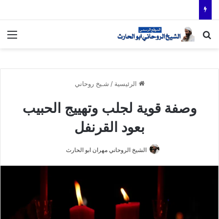
بحث عن
الق
الرئيسية
/
شـيخ روحاني
وصفة قوية لجلب وتهييج الحبيب
بعود القرنفل
الشيخ الروحاني مهران ابو الحارث