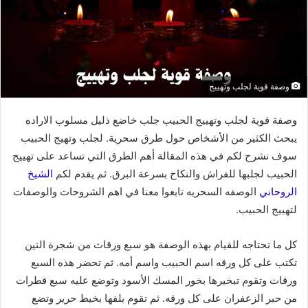
وصفة قوية لجلب وتهييج
وصفة قوية لجلب وتهييج الحبيب جلب خاضع ذليل مسلوب الاراده
يبحث الكثير من الأشخاص حول طرق سحرية. لجلب وتهيج الحبيب
سوف نشرح لكم في هذه المقالة أهم الطرق التي تساعد على تهييج
الحبيب لجلبها للفراش والنكاح بسرعة البرق. ثم يقدم لكم
الشيخ
الروحاني
الوصفه السحريه تابعوا معنا في اهم الشروحات والوصفات
لتهييج الحبيب.
كل ما تحتاجه للقيام بهذه الوصفة هو سبع ورقات من شجرة التين
تكتب على كل ورقه اسم الحبيب واسم أمه. ثم تحضر هذه السبع
ورقات وتقوم تبخيرها بخور المسك الأسود وتوضع عليه سبع قطرات
من حبر الزعفران على كل ورقه. ثم تقوم بلفها بخيط حرير وتضع