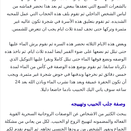
بالشعرات السبع التي تعقدها ببعض. ثم بعد هذا نحضر قماشه من
لباس الشخص الداخلي ثم تقوم بلف هذه الحجاب التي عمل للمحبه
الشديده. ثم تقوم بتعليق هذه الأسرة في شجرة تكون عاليه غير
مثمرة وتركها حتى تجف لمدة ثلاث ايام يجب ان تتعرض للشمس.
وبعض هذه الايام الثلاثه نحضر هذه السره ثم نقوم برش الماء عليها
حتى تبلل ثم نضعها على ضوء القمر ايضا لمده ثلاث ايام. ثم ناخذ هذه
الوصفه ونضع فوقها الماء حتى تبلل كاملا ونقرا عليها التوكيل الذي
ذكرناه سابقا. ثم نقوم بوضع هذه الوصفة في كأس من الماء لمدة
خمس دقائق ثم نخرجها وندفنها في حوض شجرة غير مثمرة. ويجب
أن تكون الحفرة عميقة وبعد هذا نشرب الماء وباذن الله بعد 24
ساعه سوف ياتي اليك الحبيب نادما خاضعا دليلا.
وصفة جلب الحبيب وتهييجه
يبحث الكثير من الاشخاص عن الوصفات الروحانية السحرية القوية
الفعاله والمضمونه لتهييج الزوج او الحبيب. لكل من يعاني من مشكلة
الجماع ونفور الشخص من برودها الجنسي تجاهه. ثم اليوم نقدم لكم