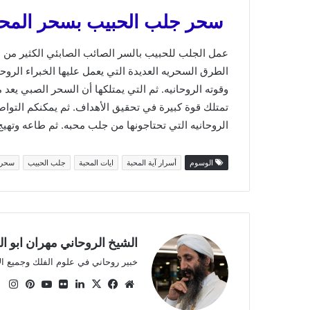
سحر جلب الحبيب بسحر المحب
عمل الجلب للحبيب بالسر الصائب الصابئي الكثير من
الطرق السحريه العديدة التي يعمل عليها الخبراء الر
وقوته الروحانيه. ثم التي يمتلكها أن السحر الصبي يعد
تمتلك قوة كبيرة في تحقيق الأهداف. ثم يمكنكم التو
الروحانيه التي تحتاجونها من جلب محبه. ثم طاعه وتهي
الوسوم
أسرار آية المحبة
ايات المحبة
جلب الحبيب
سحر 
الشيخ الروحاني مهران ابو ا
خبير روحاني في علوم الفلك وجميع ا
موقع
X
فيسبوك
لينكدإن
صور
يوتيوب
بينتي
ان
الويب
من