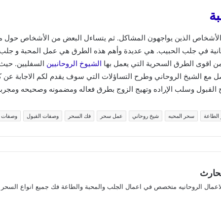
ة
 الأشخاص الذين يواجهون المشاكل. ثم يتساءل البعض من الأشخاص حول 
وحانية في جلب الحبيب. هي عديدة وأهم هذه الطرق هي عمل المحبة و جلب
 من اقوى الطرق السحرية التي يعمل بها
الشيوخ الروحانيين
السفليين. حيث 
اصل مع الشيخ الروحاني وطرح التساؤلات التي سوف يقدم لكم الاجابة عن
ج القبول وسلب الإراده وتهيج الزوج بطرق فعاله ومضمونه وصحيحه ومجربه 
الطاعة
سحر المحبه
شيخ روحاني
عمل سحر
فك السحر
وصفات القبول
وصفات 
لحارث
لاعمال الروحانيه متخصص في اعمال الجلب والمحبة والطاعة فك جميع انواع السحر
ريست
ستقرام