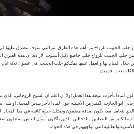
و جلب الحبيب للزواج من أهم هذه الطرق. ثم التي سوف نتطرق عليها في
ن جلب الحبيب للزواج جلب خاضع ذليل أسلوب الاراده. ان هذه الطرق ال
ن خلال القيام بها والعمل عليها يمكنكم جلب الحبيب .في غضون ثلاثه ايا
الكلب تحت قدميك.
ون لماذا تأخرت نتيجة هذا العمل اولا ان اعلم ان الشيخ الروحاني. الذي
روحاني ابو الحارث الكثير من الأسئله حول لماذا تأخر سحر المحبة. او متى 
 الذي نتعامل معه يكون صدقه مضمون ويمتلك خبرة كافية في هذا المجال ال
ية الكثير من النصابين والدجالين. الذين يأكلون أموال الناس يستغلون ضع
سرية والعائلية التي تواجههم في هذه الحياه.