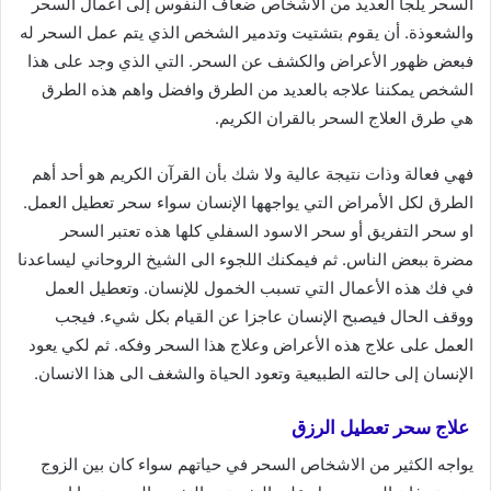
السحر يلجأ العديد من الأشخاص ضعاف النفوس إلى أعمال السحر
والشعوذة. أن يقوم بتشتيت وتدمير الشخص الذي يتم عمل السحر له
فبعض ظهور الأعراض والكشف عن السحر. التي الذي وجد على هذا
الشخص يمكننا علاجه بالعديد من الطرق وافضل واهم هذه الطرق
هي طرق العلاج السحر بالقران الكريم.
فهي فعالة وذات نتيجة عالية ولا شك بأن القرآن الكريم هو أحد أهم
الطرق لكل الأمراض التي يواجهها الإنسان سواء سحر تعطيل العمل.
او سحر التفريق أو سحر الاسود السفلي كلها هذه تعتبر السحر
مضرة ببعض الناس. ثم فيمكنك اللجوء الى الشيخ الروحاني ليساعدنا
في فك هذه الأعمال التي تسبب الخمول للإنسان. وتعطيل العمل
ووقف الحال فيصبح الإنسان عاجزا عن القيام بكل شيء. فيجب
العمل على علاج هذه الأعراض وعلاج هذا السحر وفكه. ثم لكي يعود
الإنسان إلى حالته الطبيعية وتعود الحياة والشغف الى هذا الانسان.
علاج سحر تعطيل الرزق
يواجه الكثير من الاشخاص السحر في حياتهم سواء كان بين الزوج