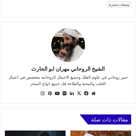
وصفات سحرية
الشيخ الروحاني مهران ابو الحارث
خبير روحاني في علوم الفلك وجميع الاعمال الروحانيه متخصص في اعمال
الجلب والمحبة والطاعة فك جميع انواع السحر
موقع
X
فيسبوك
لينكدإن
صور
يوتيوب
بينتيريست
انستقرام
الويب
من
فليكر
مقالات ذات صلة