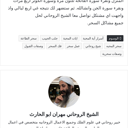
المنزل ونقرء سورة الفاتحه ثلثون مره وسوره الكوثر اربع مرات
ونقرء سورة الجن وانشالله. ثم ستضهر لك نتيجه غي اربع ليالي واذ
واجهت اي مشتكل تواصل معا الشيخ الروحاني لحل
جميع مشاكل السحر.
الوسوم
أسرار آية المحبة
ايات المحبة
جلب الحبيب
سحر الطاعة
سحر المحبه
شيخ روحاني
عمل سحر
فك السحر
وصفات القبول
وصفات سحرية
الشيخ الروحاني مهران ابو الحارث
خبير روحاني في علوم الفلك وجميع الاعمال الروحانيه متخصص في اعمال