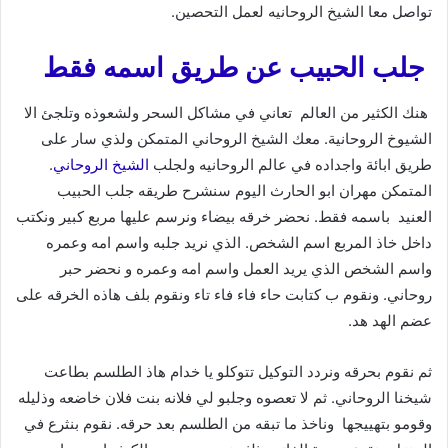
تواصل معا الشيخ الروحانيه لعمل التحصين.
جلب الحبيب عن طريق اسمه فقط
هنك الكثير من العالم تعاني في مشاكل السحر ولشعوذه وتلجئ الا
الشيوخ الروحانية. معك الشيخ الروحاني المتمكن ولذي سار على
طريق ابائة واجداده في عالم الروحانيه ولجلب
الشيخ الروحاني
.
المتمكن مهران ابو الحارث اليوم سنشرح طريقه جلب الحبيب
العنيد باسمه فقط. نحضر خرقه بيضاء ونرسم عليها مربع كبير ونكتب
داخل خاذ المربع اسم الشخص. الذي نريد جلبه واسم امه وعمره
واسم الشخص الذي يريد العمل واسم امه وعمره و نحضر حبر
روحاني. ونقوم ب كتابت حاء فاء فاء تاء ونقوم بلف هاذه الخرقه على
عضم الهد هد.
ثم نقوم بحرقه ونردد التوكيل تتوكلو يا خدام هاذ الطلسم بطاعت
شيخنا الروحاني. ثم لا تعصوه وجلبو لي فلانه بنت فلان خاضعه وذليله
وقومو بتهييجها وناخذ ما تبقه من الطلسم بعد حرقه. نقوم بنثرع في