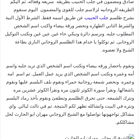
صادق ومضمون في جلب الحبيب بطريقه سريعه وفعاله. ثم اليكم
الطريقه الروحانيه لزلاسم جلب للقوى والمضمون اليوم سنقوم
بشرح طلسم
جلب الحبيب
عن طريق اسمه فقط. الشرط الأول النية
والشرط الثاني الطهاره ونحضر ورقة بيضاء واكتب اسم الشخص
المطلوب جلبه. ونرسم دائرة ونبكي حاء غين عين غين ونكتب التوكيل
الروحانى. ثم توكلوا يا خدام هذا الطلسم الروحاني الناري بطاعة
الشيخ ولا تعصوه.
ونقوم باحضار ورقه بيضاء ونكتب اسم الشخص الذي تريد جلبه واسم
أمه وعمره ونكتب اسم الشخص الذي يريد عمل العمل. ثم اسم امه
وعمره ونحضر شمعة روحانية حمراء ونقوم بلف البلسم عليها ونقوم
باشعالها. ونقرأ سورة الكوثر ثلثون مره ونقرأ الكوثر عشرين مره
ونترك الشمعه. حتى تحرق الطلسم وتنطفئ ونقوم بأخذ رماد البلسم
ونثره في البيت وانشالله تظهر لكم النتيجة. ثم في ثالث ليالي واي
مشاكل تواجهونها تواصلوا مع الشيخ الروحاني مهران ابو الحارث لحل
مشاكلكم.