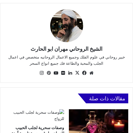
الشيخ الروحاني مهران ابو الحارث
خبير روحاني في علوم الفلك وجميع الاعمال الروحانيه متخصص في اعمال
الجلب والمحبة والطاعة فك جميع انواع السحر
موقع
X
فيسبوك
لينكدإن
صور
يوتيوب
بينتيريست
انستقرام
الويب
من
فليكر
مقالات ذات صلة
وصفات سحرية لجلب الحبيب