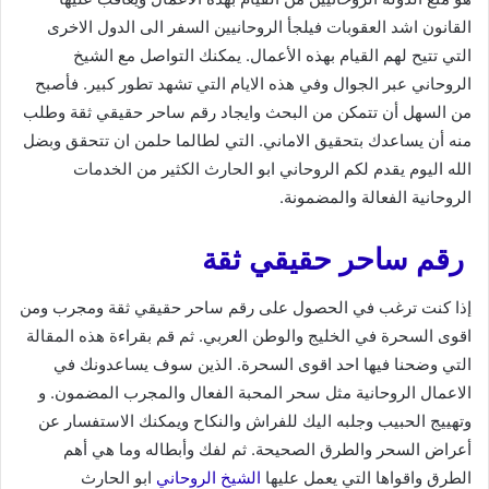
القانون اشد العقوبات فيلجأ الروحانيين السفر الى الدول الاخرى
التي تتيح لهم القيام بهذه الأعمال. يمكنك التواصل مع الشيخ
الروحاني عبر الجوال وفي هذه الايام التي تشهد تطور كبير. فأصبح
من السهل أن تتمكن من البحث وايجاد رقم ساحر حقيقي ثقة وطلب
منه أن يساعدك بتحقيق الاماني. التي لطالما حلمن ان تتحقق وبضل
الله اليوم يقدم لكم الروحاني ابو الحارث الكثير من الخدمات
الروحانية الفعالة والمضمونة.
رقم ساحر حقيقي ثقة
إذا كنت ترغب في الحصول على رقم ساحر حقيقي ثقة ومجرب ومن
اقوى السحرة في الخليج والوطن العربي. ثم قم بقراءة هذه المقالة
التي وضحنا فيها احد اقوى السحرة. الذين سوف يساعدونك في
الاعمال الروحانية مثل سحر المحبة الفعال والمجرب المضمون. و
وتهييج الحبيب وجلبه اليك للفراش والنكاح ويمكنك الاستفسار عن
أعراض السحر والطرق الصحيحة. ثم لفك وأبطاله وما هي أهم
الطرق واقواها التي يعمل عليها
الشيخ الروحاني
ابو الحارث