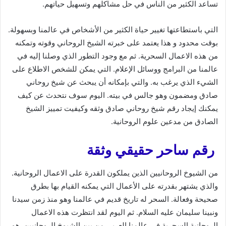
تساعد الكثير من الناس في حل مشاكلهم وتسهيل حياتهم.
التي باستطاعتها تغيير حياة الكثير من الأشخاص في عالمنا وبسهولة.
بوقت محدود و هذا يعتمد على خبرته الشيخ الروحاني وقوته وتمكنه
من هذه الاعمال السحرية. ثم مع وجود التطور الذي وصلنا إليه في
عالمنا من البرامج ووسائل الإعلام. التي يمكن للشخص الاطلاع على
الشيء الذي يرغب به. والتي بإمكانه أن يبحث عن شيخ روحاني
صادق ومضمون وهو جالس في بيته. اليوم سوف نتحدث عن كيف
يمكنك إيجاد رقم شيخ روحاني صادق وثقه وكيفيت تمييز الشيخ
الصادق من مدعين علوم الروحانية.
رقم ساحر حقيقي وثقة
من الشيوخ الروحانيين الذين يملكون القدرة على الاعمال الروحانية.
والذي يشتهر بقدرته على الأعمال التي يمكنه القيام بها بطرق
صحيحة وفعالة. السحر له تاريخ قديم في عالمنا وهو منذ زمن سيدنا
ونبينا سليمان عليه السلام. ثم اليوم لقد انتظرت هذه الاعمال
الروحانية السحرية في عالمنا العربي من بين الشيوخ الروحانيين. هو