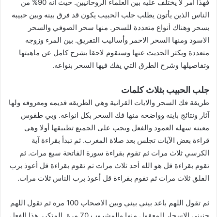
فهذا امر لا يختلف عليه بين العلماء الروحانيين. حيث انه 90% من
الناس الذين يأتون يطلب جلب الحبيب يكون قد فرق بينه وبين حبيبه
بسحر وهناك أنواع متعددة للسحر. منها سحر الصوفي والسحر
الاسود ومنها السحر الاحمر وأساليب التفريق. بين المرء وزوجه
متعددة ويكثر الحديث عنها وسنقوم لاحقا بشرح كامل عن ماهيتها
وتفاصيلها وشرح الطرق التي يفك فيها السحر بنواعه.
جلب الحبيب بثلاث كلمات
طريقة فك السحر والايات القرانية وهي الطريقه قديمه ومعروفه ولها
آثار ونتائج باينه وواضحه منها فك السحر بكل انواعه. وبي طقوس
معينه سهله العمود والفعل ويجب على الجميع تطبيقها أولا وهي
قراءة بعض الآيات تجلس بعد صلاة المغرب. ثم تبدأ بقراءة آية
الكرسي ثلاث مرات ثم تقوم بقراءة سورة الفاتحة سبع مرات. ثم
تقوم بقراءة قل هو الله أحد ثلاث مرات ثم تقوم بقراءة قل أعوذ برب
الفلق ثلاث مرات ثم تقوم بقراءة قل أعوذ برب الناس ثلاث مرات.
ثم تقول اللهم باعد بيني بيني وبين الاصحاب 100 مره ثم تقول اللهم
جنبني الاسحار المعقول منها والمشروب 70 مرة. المتكرر هذا الفعل