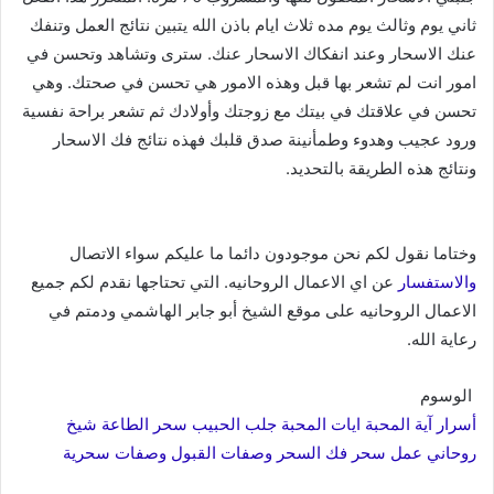
ثاني يوم وثالث يوم مده ثلاث ايام باذن الله يتبين نتائج العمل وتنفك
عنك الاسحار وعند انفكاك الاسحار عنك. سترى وتشاهد وتحسن في
امور انت لم تشعر بها قبل وهذه الامور هي تحسن في صحتك. وهي
تحسن في علاقتك في بيتك مع زوجتك وأولادك ثم تشعر براحة نفسية
ورود عجيب وهدوء وطمأنينة صدق قلبك فهذه نتائج فك الاسحار
ونتائج هذه الطريقة بالتحديد.
وختاما نقول لكم نحن موجودون دائما ما عليكم سواء الاتصال
والاستفسار
عن اي الاعمال الروحانيه. التي تحتاجها نقدم لكم جميع
الاعمال الروحانيه على موقع الشيخ أبو جابر الهاشمي ودمتم في
رعاية الله.
الوسوم
أسرار آية المحبة
ايات المحبة
جلب الحبيب
سحر الطاعة
شيخ
روحاني
عمل سحر
فك السحر
وصفات القبول
وصفات سحرية