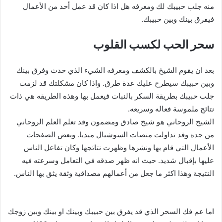
منه جلب حبيبك لك ومعرفه هل اذا كان قد عمل أحد من الأعمال
فيفرق بينك وبين حبيبك.
سحر الحب لكسب القلوب
بعد ان يقوم الشيخ بالكشف ومعرفه الشيء الذي حدث وفرق بينك
وبين حبيبك سيطرح عليك عدة طرق. واذا كان مشكلتك قد لزمت
جلب حبيبك بطريقة السكر بالنبات فيعمل بها وهذه الطريقه هي ذات
نتائج ملموسة فعاله وسريعه.
الشيخ الروحاني هو شيخ صادق ومضمون وقد تعلم العلم الروحاني
من جده وقد تداولت منصات السوشيال ميديا. وبعض الصفحات
الأعمال التي قام بها ونشرها وظهرت نتائجها وكان تفاعل الناس
عليها بإقبال شديد. حيث انه ظهر صدقه في التعامل وسرعته فيه
النتيجة وهذا اكثر ما جعل من أعمالهم مصداقية وثقة يثق بها الناس.
اما عم فك السحر الذي قد يفرق بين حبيبك وبينك او بينك وبين زوجك