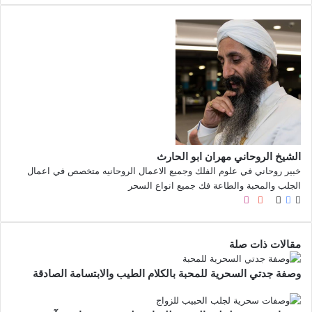
الشيخ الروحاني مهران ابو الحارث
خبير روحاني في علوم الفلك وجميع الاعمال الروحانيه متخصص في اعمال
الجلب والمحبة والطاعة فك جميع انواع السحر
موقع
X
فيسبوك
صور
لينكدإن
يوتيوب
بينتيريست
انستقرام
الويب
من
فليكر
مقالات ذات صلة
وصفة جدتي السحرية للمحبة بالكلام الطيب والابتسامة الصادقة