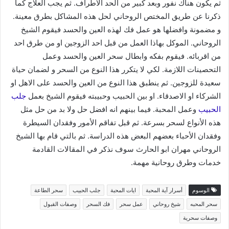
ثم يكون هناك نفور وبعد كبير من الحد الأطراف. ثم يجب العلاج كما
ذكرنا عن طريق المختص الروحاني لحل هذه المشاكل بطرق معينة.
و مضمونة وافضلها هو عمل فك لهذه العين والحسد فيقوم الشيخ
الروحاني. الموكل بهاذا العمل من قبل احد الزوجين او من طرق احد
من اقربائه. فيقوم بفكه وابطال سحر العين والحسد وعمل
التحصينات اللازمة. لكي لا يتكرر هذا النوع من السحر و لضمان حياة
سعيدة للزوجين. ثم ينطبق هذا النوع من العين والحسد على الاهل او
الشركاء او الاصدقاء. او بين الحبيب وحبيبته فيقوم الشيخ بعمل
جلب
الحبيب
وعمل المحبة. فيما بينهم انه افضل حل ولا بد من حل مثل
هذه الأنواع لسحر بسرعة. ثم قبل تفاقم الأمور وفقدان السيطرة
وفقدان الأحباء بعضهم البعض هذه الدراسة. ثم بالتي قام بها الشيخ
الروحاني مهران ابو الحارث سوف نذكر في المقالات القادمة
خدمات وطرق روحانية مهمة.
الوسوم
أسرار آية المحبة
ايات المحبة
جلب الحبيب
سحر الطاعة
سحر المحبه
شيخ روحاني
عمل سحر
فك السحر
وصفات القبول
وصفات سحرية