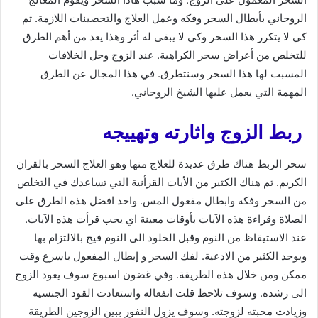
الروحاني بأبطال السحر وفكه وعمل العلاج والتحصينات اللازمة. ثم
كي لا يتكرر هذا السحر وكي لا يبقى له أثر وهذا يعد من أهم الطرق
للتخلص من أعراض سحر الكراهية. عند الزوج وحل الخلافات
المسبب لها هذا السحر وسنتطرق. في هذا المجال عن الطرق
المهمة التي يعمل عليها الشيخ الروحاني.
ربط الزوج واثارته وتهييجه
سحر الربط هناك طرق عديدة للعلاج منها وهو العلاج السحر بالقران
الكريم. ثم هناك الكثير من الأيات القرأنية التي تساعدك في التخلص
من السحر وفكه وابطال مفعول المس. واحد افضل هذه الطرق على
الصلاة وقراءة هذه الآيات بأوقات معينة اي يجب قرأت هذه الآيات.
عند الاستيقاظ من النوم وقبل الخلود الى النوم فيج بالالتزام بها
ويوجد الكثير من الادعية. لفك السحر و إبطال المفعول باسرع وقت
ممكن ومن خلال هذه الطريقة. وفي غضون اسبوع سوف يعود الزوج
الى رشده. وسوف تلاحظ قلت انفعاله واستعادت القود الجنسيه
وزيادت محبته لزوجته. وسوف يزول النفور ببين الزوجين الطريقة