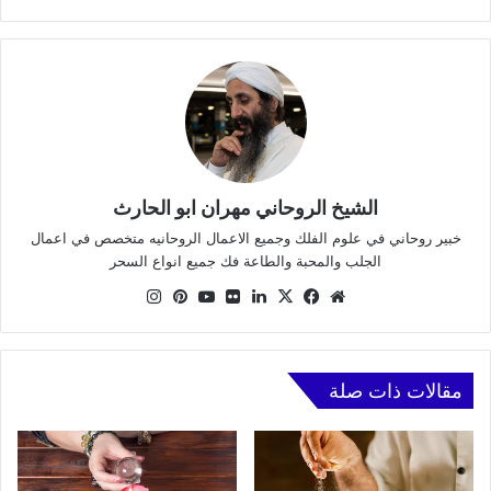
الشيخ الروحاني مهران ابو الحارث
خبير روحاني في علوم الفلك وجميع الاعمال الروحانيه متخصص في اعمال
الجلب والمحبة والطاعة فك جميع انواع السحر
موقع
X
فيسبوك
لينكدإن
صور
يوتيوب
بينتيريست
انستقرام
الويب
من
فليكر
مقالات ذات صلة