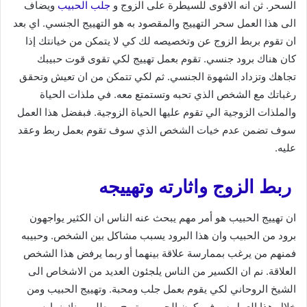
السحر. ثن انه الاقوى للسيطرة على الزوج و
جلب الحبيب
ويضاف
الى هذا العمل سحر التهييج والمقصود به هو التهييج الجنسي. اي بعد
ان تقوم بربط الزوج عن وتخصيصه لك كي لا يتمكن من خيانتك إذا
كان هناك برود جنسي. تقوم بعمل تهييج لكي تقوى قوت حبيبك
تجاهك وتزداد الشهوة الجنسي. ثم لكي تتمكن من ان تعيش وتحقق
رغباتك مع الشخص الذي تحبه وتستمتع معه. في ملذات الحياة
والملذات الزوجية الي تقوم عليها الحياة الزوجية. فبفضل هذا العمل
سوف تضمن عدم خيات الشخص الذي سوف تقوم بعمل ربط وعقد
عليه.
ربط الزوج واثارته وتهييجه
ان تهييج الحبيب هو أمر مهم يبحث عنه الناس ان الكثير يواجهون
برود من الحبيب وان هذا البرود يسبب مشاكل بين الشخص. وحبيبه
فمنهم من يرغب بممارسة علاقة بينهما أو ربما يرفض هذا الشخص
العلاقة. نم ان الكسير من الناس يلجئون العديد من الاشخاص الى
الشيخ الروحاني لكي يقوم بعمل جلب ومحبة. وتهييج الحبيب ومن
خلال هذا العمل سوف يكون الحبيب متهيج. ويطلب منك نمارس