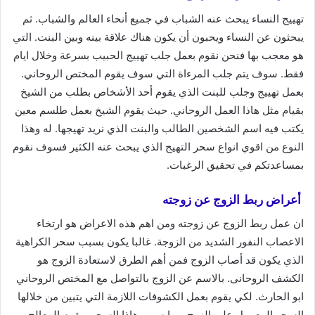
تهييج النساء يبحث عنه الشباب في جميع أنحاء العالم والشباب. ثم
يبحثون عن النساء ويحبون أن يكون هناك علاقة بينه وبين البنت. التي
هو معجب بها فنحن نقوم بعمل جلب تهييج الحبيب بسرعة وخلال ايام
فقط. سوف يتم جلب المرءاة التي سوف يقوم المختص الروحاني.
بعمل تهييج وجلب للبنت الذي يقوم أحد الأشخاص بطلب من الشيخ
بقيام مثل هاذا العمل الروحاني. حيث يقوم الشيخ بعمل طلسم معين
يكتب فيه اسم الشخصين الطالب والبنت الذي نريد تهيجها. له وهذا
النوع من اقوي انواع سحر التهيج الذي يبحث عنه الكثير فسوف نقوم
بمساعدتكم في تحقيق الرغبات.
أعراض ربط الزوج عن زوجته
ان عمل ربط الزوج عن زوجته ومن اهم هذه الاعراض هو ارتخاء
الاعصاب النفور الشديد من الزوجة. غالبا يكون بسبب سحر الكراهية
الذي يكون قد أصاب الزوج فمن أهم الطرق لاستعادة الزوج هو
الكشف الروحانى. بالاسم عن الزوج بالتواصل مع المختص الروحاني
ابو الحارث. لكي يقوم بعمل الكشوفات اللازمة التي يتبين من خلالها
السحر المعمول على الزوج. وما سبب هاذا السحر ويقوم المعالج