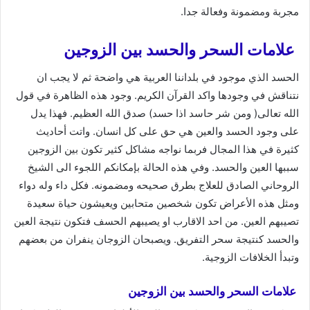
مجربة ومضمونة وفعالة جدا.
علامات السحر والحسد بين الزوجين
الحسد الذي موجود في بلداننا العربية هي واضحة ثم لا يجب ان
نتناقش في وجودها واكد القرآن الكريم. وجود هذه الظاهرة في قول
الله تعالى( ومن شر حاسد اذا حسد) صدق الله العظيم. فهذا يدل
على وجود الحسد والعين هي حق على كل انسان. واتت أحاديث
كثيرة في هذا المجال فربما نواجه مشاكل كثير تكون بين الزوجين
سببها العين والحسد. وفي هذه الحالة بإمكانكم اللجوء الى الشيخ
الروحاني الصادق للعلاج بطرق صحيحه ومضمونه. فكل داء وله دواء
ومثل هذه الأعراض تكون شخصين متحابين ويعيشون حياة سعيدة
تصيبهم العين. من احد الاقارب او يصيبهم الحسف فتكون نتيجة العين
والحسد كنتيجة سحر التفريق. ويصبحان الزوجان ينفران من بعضهم
وتبدأ الخلافات الزوجية.
علامات السحر والحسد بين الزوجين