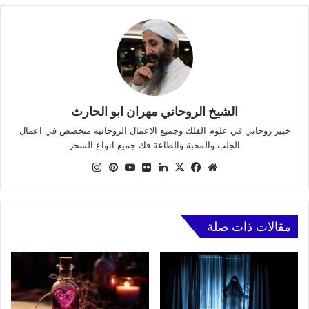
الشيخ الروحاني مهران ابو الحارث
خبير روحاني في علوم الفلك وجميع الاعمال الروحانيه متخصص في اعمال
الجلب والمحبة والطاعة فك جميع انواع السحر
موقع
X
فيسبوك
لينكدإن
صور
يوتيوب
بينتيريست
انستقرام
الويب
من
فليكر
مقالات ذات صلة