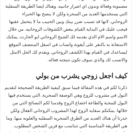
مضمونة وفعالة وبدون اي اضرار جانبيه. وهناك ايضا الطريقة السفلية
التي يستخدمها العديد من السحرة ولكن لا ينصح بها الخبراء
الروحاني. لانها قد تسبب ضرر بينك وبين الحبيب ما لا يتحمل عقبها
فيجب عليك في البداية القيام ببعض الكشوفات الروحانيه. من خلال
الاسم واسم الام الذي يقدمه لك الشيخ الروحاني ابو الحارث. يمكنك
الاستعانة به بالنقر على أيقونة واتساب في اسفل المنتصف الموقع
ليساعدك في القيام بهذا الكشف الروحاني. ويقدم لك الحل الامثل
والانسب لك والذي سوف تكون نتيجته فعاله.
كيف اجعل زوجي يشرب من بولي
ذكرنا لكم في هذه المقالة فيما سبق كيفية الطريقة الصحيحة لتقديم
البول في مشروب للزوج وهي الوصفة السحرية. التي يستخدم فيها
البول للمحبة والطاعة اخضاع الزوج وقدمنا لكم النصائح التي من
خلالها. يمكنكم سقايه الزوج لهذا المشروب الروحاني الفعال ولكن
حذرنا أن هناك العديد من الطرق السحريه السفليه والعلويه منها. وما
هي الطريقة المناسبة التي تتناسب مع قرين الشخص المطلوب.