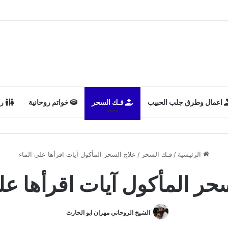
اعمال وطرق جلب الحبيب
فـك السحر
خواتم روحانية
رد
الرئيسية
/
فـك السحر
/
علاج السحر المأكول​ آيات اقرأها على الماء
حر المأكول​ آيات اقرأها عل
الشيخ الروحاني مهران ابو الحارث