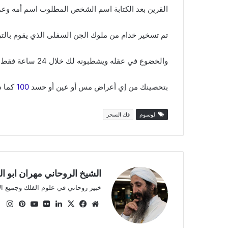
القرين بعد الكتابة اسم الشخص المطلوب اسم أمه وعمر
تم تسخير خدام من ملوك الجن السفلى الذي يقوم بالت
والخضوع في عقله ويشطبونه لك خلال 24 ساعة فقط وبعدها يقوم الشيخ الروحاني مهران أبا الحارث
بتحصينك من إي أعراض مس أو عين أو حسد
100
كما ذ
الوسوم
فك السحر
الشيخ الروحاني مهران ابو ا
خبير روحاني في علوم الفلك وجميع ا
موقع
X
فيسبوك
لينكدإن
صور
يوتيوب
بينتي
ان
الويب
من
فليكر