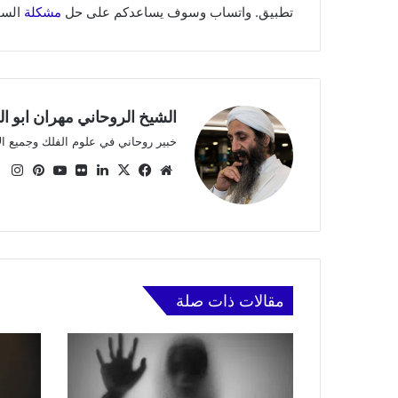
تطبيق. واتساب وسوف يساعدكم على حل
مشكلة
السح
الشيخ الروحاني مهران ابو ا
خبير روحاني في علوم الفلك وجميع ا
موقع
X
فيسبوك
لينكدإن
صور
يوتيوب
بينتي
ان
الويب
من
فليكر
مقالات ذات صلة