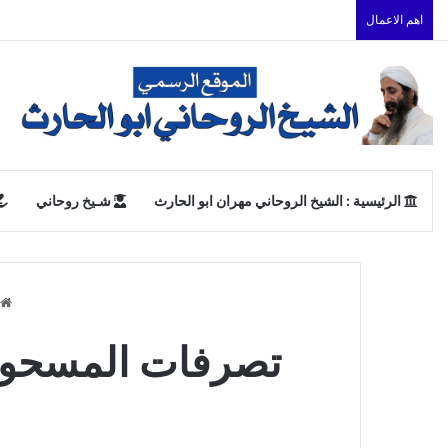
اهم الاعمال
الرئيسية : الشيخ الروحاني مهران ابو الحارث
شـيخ روحاني
تصرفات المسحور مع أه