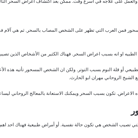
العمل على علاجه في أسرع وقت. ممكن بعد اكتشاف أعراض السحر التالي
سحور فمن العرب التي تظهر على الشخص المصاب بالسحر. ثم هي آلام في 
بيه او انه بسبب اعراض السحر. فهناك الكثير من الأشخاص الذين تصيبهم
لطبيعي أو قلة النوم بسبب التوتر. ولكن ان الشخص المسحور تأتيه هذه ا
 الشيخ الروحاني مهران ابو الحارث.
 الاعراض. تكون بسبب السحر ويمكنك الاستعانة بالمعالج الروحاني ليساع
ر
التي تصيب الشخص هي تكون حالة نفسية. أو أمراض طبيعية فهناك احد اهم 