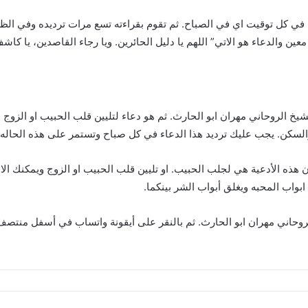
في كل توقيت اي في الصباح. ثم تقوم بقراءته تسع مرات ترديده وفي الظهي
والدعاء هو الاتي” اللهم يا دليل الحائرين. ويا رجاء القاصدين، يا كاشف ا
شيخ الروحاني مهران ابو الحارث. ثم هو دعاء لتليين قلب الحبيب او الزوج 
السكن. يجب عليك ترديد هذا الدعاء في كل صباح وتستمر على هذه الحاله لمده ش
أن هذه الأدعية هي لجلب الحبيب. او تليين قلب الحبيب او الزوج ويمكنك ال
بواب المحبه ويغلق أبواب الشر بينكما.
لروحاني مهران ابو الحارث. ثم بالنقر على أيقونة واتساب في أسفل منتص