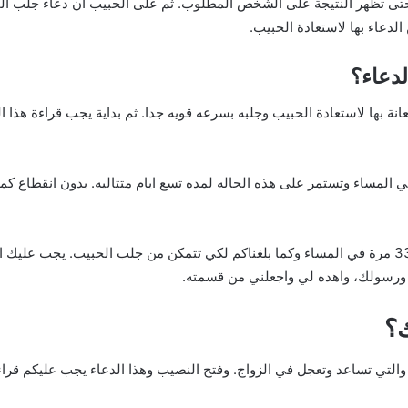
حتى تظهر النتيجة على الشخص المطلوب. ثم على الحبيب أن دعاء جلب الح
لدعاء بها لاستعادة الحبيب.
دعاء؟
نة بها لاستعادة الحبيب وجلبه بسرعه قويه جدا. ثم بداية يجب قراءة هذا 
اء وتستمر على هذه الحاله لمده تسع ايام متتاليه. بدون انقطاع كما اخب
ويجب عليك ان تكرر هذا الدعاء 33 مرة في الصباح و 33 مرة في المساء وكما بلغناكم لكي تتمكن من جلب 
ك ورسولك، واهده لي واجعلني من قسمته.
؟
التي تساعد وتعجل في الزواج. وفتح النصيب وهذا الدعاء يجب عليكم قراء