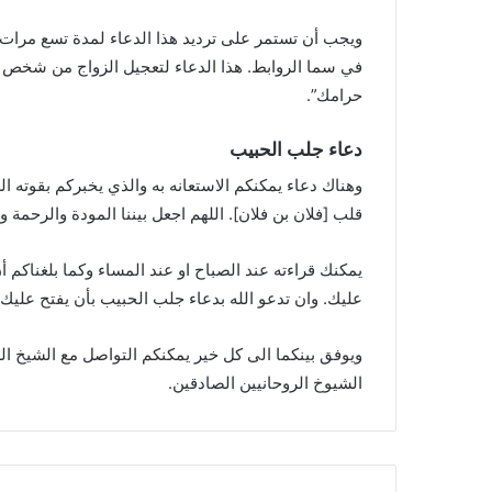
ويجب أن تستمر على ترديد هذا الدعاء لمدة تسع مرات 
في سما الروابط. هذا الدعاء لتعجيل الزواج من شخص معين 
حرامك”.
دعاء جلب الحبيب
وهناك دعاء يمكنكم الاستعانه به والذي يخبركم بقوته ال
قلب [فلان بن فلان]. اللهم اجعل بيننا المودة والرحمة و
يمكنك قراءته عند الصباح او عند المساء وكما بلغناكم 
عليك. وان تدعو الله بدعاء جلب الحبيب بأن يفتح عليك ا
ويوفق بينكما الى كل خير يمكنكم التواصل مع الشيخ ا
الشيوخ الروحانيين الصادقين.