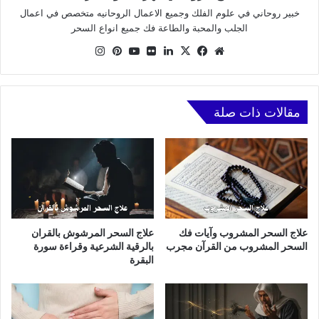
خبير روحاني في علوم الفلك وجميع الاعمال الروحانيه متخصص في اعمال
الجلب والمحبة والطاعة فك جميع انواع السحر
موقع
X
فيسبوك
لينكدإن
صور
يوتيوب
بينتيريست
انستقرام
الويب
من
فليكر
مقالات ذات صلة
علاج السحر المشروب وآيات فك
علاج السحر المرشوش بالقران
السحر المشروب من القرآن مجرب
بالرقية الشرعية وقراءة سورة
البقرة