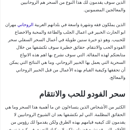
الذين سوف يقدمون لك هذا النوع من السحر هم الروحانيين
والمعالجين المضمونين.
الذين يملكون فقه وشهرة واسعة في بلدانهم العربية
الروحاني
مهران
ابو الحارث الخبير في اعمال الجلب والطاعة والمحبة والاخضاع
للحبيب. وهو ذو خبرة سنين طويلة في أعمال السحر السفلي سحر
الفودو الحب والانتقام. حقائق خطيرة سوف تكتشفها من خلال
متابعتكم لهذه المقالة. التي سوف نشرح بها اهم هذه الانواع
السحرية التي يعمل بها الخبير الروحاني. وما هي النتائج التي يمكن
أن تحققها وكيفية القيام بهذه الأعمال من قبل الخبير الروحاني
والمعالج.
سحر الفودو للحب والانتقام
الكثير من الأشخاص الذين يتساءلون عن ما أهمية هذا السحر وما هي
الحقائق المظلمة. التي لم نكتشفها بعد ان الشيوخ الروحانيين لا
يقدمون لك كيفيه قيامهم بهذه الطرق ولكن يقدموا لك رؤوس من
الأقلام. التي قد تشبع فضوله ولكن لا يمكنك التعمق في كيفية تسخير