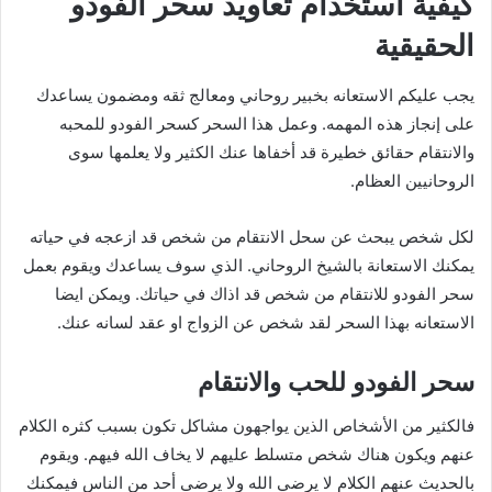
كيفية استخدام تعاويذ سحر الفودو
الحقيقية
يجب عليكم الاستعانه بخبير روحاني ومعالج ثقه ومضمون يساعدك
على إنجاز هذه المهمه. وعمل هذا السحر كسحر الفودو للمحبه
والانتقام حقائق خطيرة قد أخفاها عنك الكثير ولا يعلمها سوى
الروحانيين العظام.
لكل شخص يبحث عن سحل الانتقام من شخص قد ازعجه في حياته
يمكنك الاستعانة بالشيخ الروحاني. الذي سوف يساعدك ويقوم بعمل
سحر الفودو للانتقام من شخص قد اذاك في حياتك. ويمكن ايضا
الاستعانه بهذا السحر لقد شخص عن الزواج او عقد لسانه عنك.
سحر الفودو للحب والانتقام
فالكثير من الأشخاص الذين يواجهون مشاكل تكون بسبب كثره الكلام
عنهم ويكون هناك شخص متسلط عليهم لا يخاف الله فيهم. ويقوم
بالحديث عنهم الكلام لا يرضي الله ولا يرضى أحد من الناس فيمكنك