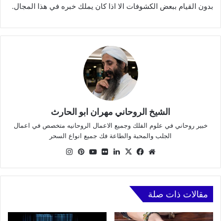
بدون القيام ببعض الكشوفات الا اذا كان يملك خبره في هذا المجال.
الشيخ الروحاني مهران ابو الحارث
خبير روحاني في علوم الفلك وجميع الاعمال الروحانيه متخصص في اعمال
الجلب والمحبة والطاعة فك جميع انواع السحر
موقع
X
فيسبوك
لينكدإن
صور
يوتيوب
بينتيريست
انستقرام
الويب
من
فليكر
مقالات ذات صلة