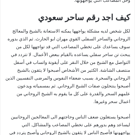
وحل المصاعب التي يواجهونها.
كيف اجد رقم ساحر سعودي
لكل شخص لديه مشكلة يواجهها يمكنه الاستعانة بالشيخ والمعالج
الروحاني والساحر السفلى القوي مهران ابو الحارث. ثم الذي بدوره
سوف يساعدك على تخطي المصاعب التي قد تواجهها لكل من
يبحث تن ساحر سفلي يساعده بالقيام ببعض الأعمال. لا تتردد في
التواصل مع الشيخ من خلال النقر على أيقونة واتساب في أسفل
منتصف الشاشة. الكثير من الأشخاص أصبحوا لا يثقون بالشيخ
الروحاني والسحرة. بسبب ضعفاء النفوس والمرضى النفسيين الذين
أصبحوا ينتحلون صفات الشيخ الروحاني. ثم بمسمياته ويدعون
علمهم السحر والقدرة على كل ما يقوم به الشيخ الروحاني من
اعمال سحر وغيرها.
أصبحوا يستغلون ضعف الناس وحاجتهم الى المعالجين الروحانيين
ليساعد وهم بدورهم على تخطي المصاعب والمشاكل. التي
يواجهونها فأصبح الناس لا يثقون بالشيخ الروحاني وأصبح يتردد في