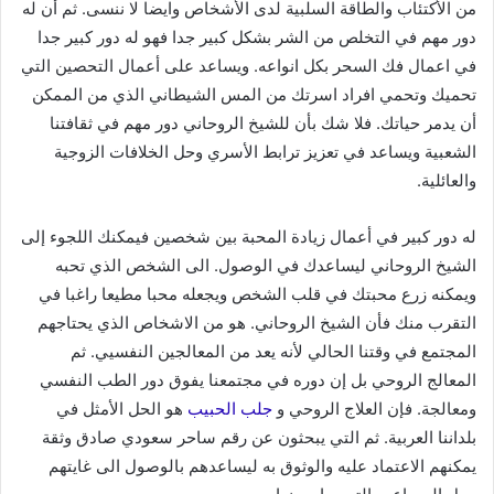
من الأكتئاب والطاقة السلبية لدى الأشخاص وايضا لا ننسى. ثم أن له
دور مهم في التخلص من الشر بشكل كبير جدا فهو له دور كبير جدا
في اعمال فك السحر بكل انواعه. ويساعد على أعمال التحصين التي
تحميك وتحمي افراد اسرتك من المس الشيطاني الذي من الممكن
أن يدمر حياتك. فلا شك بأن للشيخ الروحاني دور مهم في ثقافتنا
الشعبية ويساعد في تعزيز ترابط الأسري وحل الخلافات الزوجية
والعائلية.
له دور كبير في أعمال زيادة المحبة بين شخصين فيمكنك اللجوء إلى
الشيخ الروحاني ليساعدك في الوصول. الى الشخص الذي تحبه
ويمكنه زرع محبتك في قلب الشخص ويجعله محبا مطيعا راغبا في
التقرب منك فأن الشيخ الروحاني. هو من الاشخاص الذي يحتاجهم
المجتمع في وقتنا الحالي لأنه يعد من المعالجين النفسيي. ثم
المعالج الروحي بل إن دوره في مجتمعنا يفوق دور الطب النفسي
ومعالجة. فإن العلاج الروحي و
جلب الحبيب
هو الحل الأمثل في
بلداننا العربية. ثم التي يبحثون عن رقم ساحر سعودي صادق وثقة
يمكنهم الاعتماد عليه والوثوق به ليساعدهم بالوصول الى غايتهم