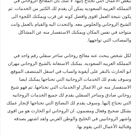
ببعض الأعمال التي تحتاج إليها. لا شك بأن المعالج الروحاني في
المملكه العربيه السعوديه يمكن أن يقدم لك الكثير من الخدمات. ثم
يكون نتيجة العمل اقوى وافضل كونه عن قرب ويمكنك اللجوء الى
الشيخ الروحاني والجلوس معه. والتحدث اليه والقيام بالعمل وانت
متواجد في نفس المكان ويمكنك الاستفسار منه عن المشاكل
والمصائب التي تواجهها.
لكل شخص يبحث عنه معالج روحاني ساحر سفلي رقم واحد في
المملكه العربيه السعوديه. يمكنك الاستعانة بالشيخ الروحاني مهران
ابو الحارث بالنقر على أيقونة واتساب في اسفل المنتصف الموقع.
وسوف يقدم لك الخدمات الروحانية التي تحتاجها يمكنك ايضا
الاستفسار منه عن الاعمال او الخدمات التي تحتاجها. ثم فهو شيخ
روحاني صادق وساحر السفلي يقدم لك جميع الخدمات الروحانيه
التي تحتاج إليها. وسوف يقدم لك النصائح التي تحتاجها لإنجاز عملك
بشكل صحيح وفعال ومضمون. ان الروحاني ابو الحارث هو من اقوى
واشهر الروحانيين في الخليج والوطن العربي ولقد اشتهر بصدقه
وقتالية الأعمال التي يقوم بها.