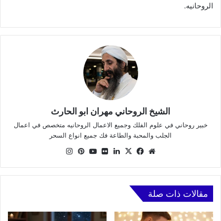
الروحانيه.
الشيخ الروحاني مهران ابو الحارث
خبير روحاني في علوم الفلك وجميع الاعمال الروحانيه متخصص في اعمال
الجلب والمحبة والطاعة فك جميع انواع السحر
موقع
X
فيسبوك
لينكدإن
صور
يوتيوب
بينتيريست
انستقرام
الويب
من
فليكر
مقالات ذات صلة