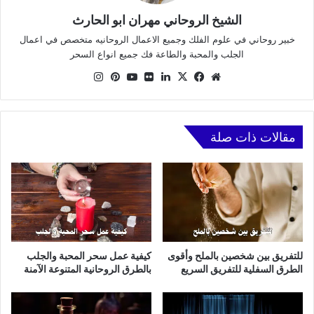
الشيخ الروحاني مهران ابو الحارث
خبير روحاني في علوم الفلك وجميع الاعمال الروحانيه متخصص في اعمال
الجلب والمحبة والطاعة فك جميع انواع السحر
موقع
X
فيسبوك
لينكدإن
صور
يوتيوب
بينتيريست
انستقرام
الويب
من
فليكر
مقالات ذات صلة
للتفريق بين شخصين بالملح وأقوى
كيفية عمل سحر المحبة والجلب
الطرق السفلية للتفريق السريع
بالطرق الروحانية المتنوعة الآمنة