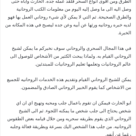
الطرق ومن اقوى انواع السحر فلقد عمله جده. الحارث وأباه حتى
وصل اليه الى ما وصل إليه اليوم من معلومات الكتب الروحانية
والطرق الصحيحة. ثم التي لا يمكن لأي شيء روحاني العمل بها فهو
لديه خبره روحانيه ورثها عن أبيه وعن جده ليصبح في هذه المكانه من
الخبرة.
في هذا المجال السحري والروحاني سوف نخبركم ما يمكن لشيخ
الروحاني القيام به. ولماذا يبحث الكثير من الأشخاص للوصول الى
عالم الروحانيات وتعلمها تعليم الروحانيات للمبتدئين.
يمكن للشيخ الروحاني القيام وتقديم هذه الخدمات الروحانيه للجميع
من الاشخاص كما يقوم الخبير الروحاني الصادق والمضمون.
ابو الحارث فيمكن ان تقوم باعمال جلب ومحبه وتهيج اي ان اي
شخص يحتاج الى جلب شخص ما يمكنه اللجوء. ثم الى الشيخ
الروحاني الذي يقوم بطريقه سحريه ومن خلال قيامه بعض الطقوس
الروحانيه. من جلب هذا الشخص اليك بسرعة وبطريقة فعالة وجلبه
رغما عن أنفه.