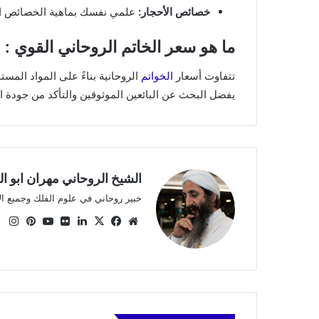
خصائص الأحجار:
علمي نفسك بماهية الخصائص ال
ما هو سعر الخاتم الروحاني القوي :
تتفاوت أسعار
الخواتم
يفضل البحث عن البائعين الموثوقين والتأكد من جودة ال
الشيخ الروحاني مهران ابو ا
خبير روحاني في علوم الفلك وجميع ا
موقع
X
فيسبوك
لينكدإن
صور
يوتيوب
بينتي
ان
الويب
من
فليكر