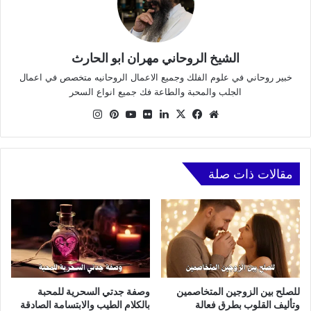
الشيخ الروحاني مهران ابو الحارث
خبير روحاني في علوم الفلك وجميع الاعمال الروحانيه متخصص في اعمال
الجلب والمحبة والطاعة فك جميع انواع السحر
موقع
X
فيسبوك
لينكدإن
صور
يوتيوب
بينتيريست
انستقرام
الويب
من
فليكر
مقالات ذات صلة
للصلح بين الزوجين المتخاصمين
وصفة جدتي السحرية للمحبة
وتأليف القلوب بطرق فعالة
بالكلام الطيب والابتسامة الصادقة