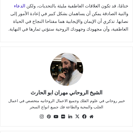
ختامًا، قد تكون العلاقات العاطفية مليئة بالتحديات، ولكن
الدعاء
والنية الصادقة يمكن أن يساهمان بشكل كبير في إعادة الأمور إلى
نصابها. تذكري أن الإيمان والإيجابية هما مفتاحا النجاح في الحياة
العاطفية، وأن مجهودك وجهودك الروحية ستؤتي ثمارها في النهاية.
الشيخ الروحاني مهران ابو الحارث
خبير روحاني في علوم الفلك وجميع الاعمال الروحانيه متخصص في اعمال
الجلب والمحبة والطاعة فك جميع انواع السحر
موقع
X
فيسبوك
لينكدإن
صور
يوتيوب
بينتيريست
انستقرام
الويب
من
فليكر