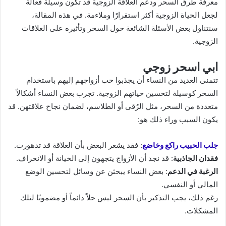
معرفة طرق السحر ودعم العلاقة الزوجية قد تكون وسيلة فعالة
لجعل الحياة الزوجية أكثر استقرارًا وملاءمة. في هذه المقالة،
سنتناول بعض الأسئلة الشائعة حول السحر وتأثيره على العلاقات
الزوجية.
ابي اسحر زوجي
تتمنى العديد من النساء أن يجذبوا حب أزواجهم إليهم باستخدام
السحر كوسيلة لتحسين حياتهم الزوجية. تجرب بعض النساء أشكالاً
متعددة من السحر، مثل الرُقى أو الطلاسم، لضمان نجاح علاقتهن. قد
يكون السبب وراء ذلك هو:
جلب الحبيب راكع وخاضع
: فقد يشعر البعض بأن العلاقة قد تدهورت.
فقدان الجاذبية
: قد نجد أن الأزواج يتجهون إلى الخيانة أو الانحراف.
الرغبة في الدعم
: بعض النساء يبحثن عن وسائل لتحسين الوضع
المالي أو النفسي.
رغم ذلك، يجب التذكير بأن السحر ليس حلاً دائماً أو مضمونًا لتلك
المشكلات.