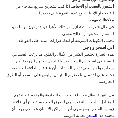
الشعور بالغضب أو الإحباط
: إذا كنت تشعرين بمزيج مفاجئ من
الغضب أو الإحباط، مع عدم القدرة على تحديد السبب.
ملاحظات مهمة
:
في حال شعرت أنك تعانين من تلك الأعراض، قد يكون من المفيد
استشارة مختص أو معالج نفسي.
تجنبي التكهنات السريعة أو اتخاذ قرارات مبنية على العواطف.
ابي اسحر زوجي
هذه العبارة تختصر الكثير من الآمال والقلق. قد ترغب العديد من
النساء في استخدام السحر كوسيلة لجعل حياتهن الزوجية أكثر
سعادة، ولكن ينبغي تذكير القارئات بأن بناء قوة العلاقة الحقيقية
تعتمد على الاتصال والاحترام المتبادل، وليس على السحر أو الطرق
الخارجية.
في النهاية، تظل مواصلة الحوارات الصادقة والمفتوحة والتفهم
المتبادل والحب والتضحية هي الطرق الحقيقية لإنجاح أي علاقة
زوجية. السحر ليس سوى أدوات، ولكن الإنسان هو الذي يجب أن
يجسد هذا
السحر
بحياته اليومية.