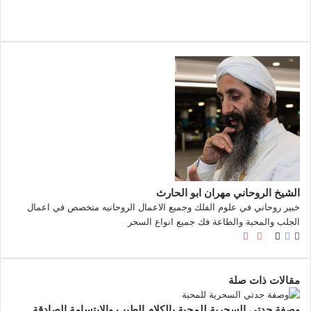
الشيخ الروحاني مهران ابو الحارث
خبير روحاني في علوم الفلك وجميع الاعمال الروحانيه متخصص في اعمال
الجلب والمحبة والطاعة فك جميع انواع السحر
موقع
X
فيسبوك
صور
لينكدإن
يوتيوب
بينتيريست
انستقرام
الويب
من
فليكر
مقالات ذات صلة
وصفة جدتي السحرية للمحبة بالكلام الطيب والابتسامة الصادقة