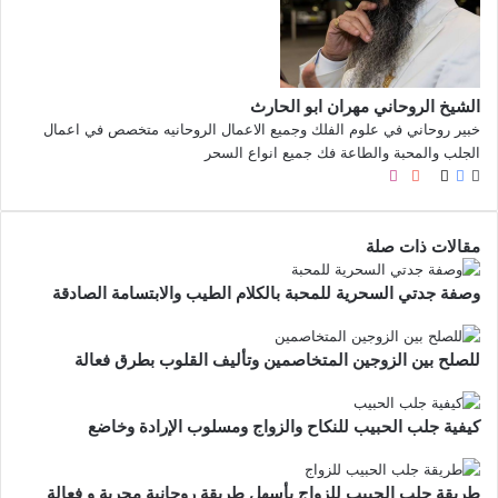
الشيخ الروحاني مهران ابو الحارث
خبير روحاني في علوم الفلك وجميع الاعمال الروحانيه متخصص في اعمال
الجلب والمحبة والطاعة فك جميع انواع السحر
موقع
X
فيسبوك
صور
لينكدإن
يوتيوب
بينتيريست
انستقرام
الويب
من
فليكر
مقالات ذات صلة
وصفة جدتي السحرية للمحبة بالكلام الطيب والابتسامة الصادقة
للصلح بين الزوجين المتخاصمين وتأليف القلوب بطرق فعالة
كيفية جلب الحبيب للنكاح والزواج ومسلوب الإرادة وخاضع
طريقة جلب الحبيب للزواج بأسهل طريقة روحانية مجربة و فعالة