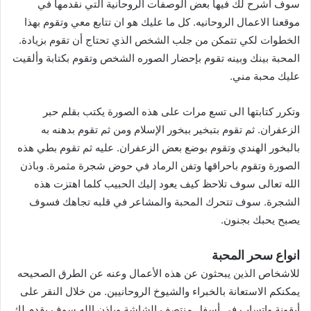
سوف اشرح لك فيها بعض الوصفات الروحانية التي نقدمها في
موقعنا الاعمال الروحانيه. كل ما عليك هو ان تتابع معي وتقوم بهذا
الخطوات لكي تتمكن من جلب الشخص الذي تحتاج أن تقوم بزيادة.
المحبة بينك وبينه تقوم بإحضار الصوره الشخص وتقوم بكتابة وألقيت
عليك محبة مني.
وتكرر كتابتها الى تسع مرات على هذه الصورة يكتب بقلم حبر
الزعفران. ثم تقوم بتبخير ببخور الإسلام ومن ثم تقوم بدهنه به
بالبخور الهندي وتقوم بوضع بعض الزعفران. عليه ثم تقوم بطي هذه
الصورة وتقوم باحراقها وتفن الرماد في حوض شجرة مثمرة. وباذن
الله تعالى سوف تلاحظ كيف يعود إليك الحبيب كلما اهتزت هذه
الشجرة. سوف تتحرك المحبة والمشاعر في قلبه تجاهك فسوف
يصبح يحبك بجنون.
انواع سحر المحبة
للاشخاص الذين يبحثون عن هذه الأعمال وعنه عن الطرق الصحيحه
يمكنكم الاستعانة بالخبراء والشيوخ الروحانيين. من خلال النقر على
أيقونة واتساب في أسفل منتصف الشاشة وباذن الله سوف يقدم لك