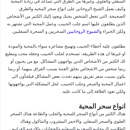
السفلي والعلوي. وغيرها من الطرق التي تساعد في زيادة المحبة
وكيف يعمل الشيخ الروحاني على انواع سحر المحبه والطرق
الصحيحة. التي تجعل الشخص يحبك ويعود إليك الكثير من الأشخاص
الذين يطلقون عليها اسم جلب الحبيب. وعمل المحبة التي تشتهر به
ولكن الخبراء و
الشيوخ الروحانيين
السحريين و السحرة السفليين.
يطلقون عليه أخطاء الحبيب وتهييج مشاعره سواء بالمحبة والمودة
او غيرها ان هذه الطريقه. تستخدم لجلب الحبيب وجعله محب ومطيع
لك الكثير من الأشخاص الذين يواجهون المشاكل. مع من يحبون أو
ربما شخص من الاشخاص يخلق الفتنة يسبب الفراق بينهما. أو ربما
يكون بسبب سفر تفريق بينهم تحدث بعض المشاكل فيلجأون الى
اعمال المحبة والسحر وجلب الحبيب. لحل المشكلة التي يواجهونها
ولكي تعود العلاقة إلى ما كانت عليه.
انواع سحر المحبة
هناك الكثير من أنواع السحر للمحبة والجلب والطاعة هناك السحر
العلوي والسحر السفلي. والاحمر المشروب والماكول وهناك
الطلاسم الروحانيه السحريه السفليه والحجابات والادعيه القرانيه