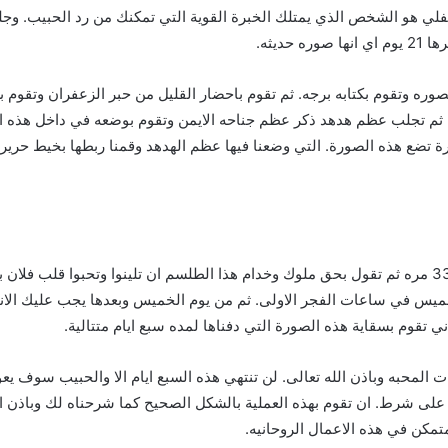
لسفلي هو الشخص الذي يمتلك الخبرة القوية التي تمكنك من رد الحبيب. وج
ديثه.
صوره وتقوم بكتابه برجه. ثم تقوم باحضار القليل من حبر الزعفران وتق
. ثم تجلب عظم هدهد ذكر عظم جناحه الايمن وتقوم بوضعه في داخل هذه ال
 تضع هذه الصورة. التي وضعنا فيها عظم الهدهد وقمنا ربطها بخيط حرير 
ثم بعد ذلك تقرأ عليها وألقيت عليك محبة مني تكررها 33 مره ثم تقول بحق ملوك وخدام هذا الطلسم ان تلينو
ميس في ساعات الفجر الاولى. ثم من يوم الخميس وبعدها يجب عليك الانتظ
 تقوم بسقاية هذه الصورة التي دفناها لمده سبع ايام متتالية.
يات المحبه وباذن الله تعالى. لن تنتهي هذه السبع ايام الا والحبيب سوف
ى شرط. ان تقوم بهذه العملية بالشكل الصحيح كما شرحناه لك وباذن الل
تمكن في هذه الاعمال الروحانيه.