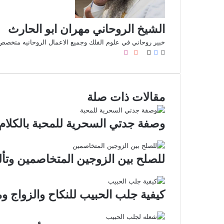
الشيخ الروحاني مهران ابو الحارث
خبير روحاني في علوم الفلك وجميع الاعمال الروحانيه متخصص
موقع
X
فيسبوك
صور
لينكدإن
يوتيوب
بينتيريست
انستقرام
الويب
من
فليكر
مقالات ذات صلة
وصفة جدتي السحرية للمحبة بالكلام 
للصلح بين الزوجين المتخاصمين وتأ
كيفية جلب الحبيب للنكاح والزواج و