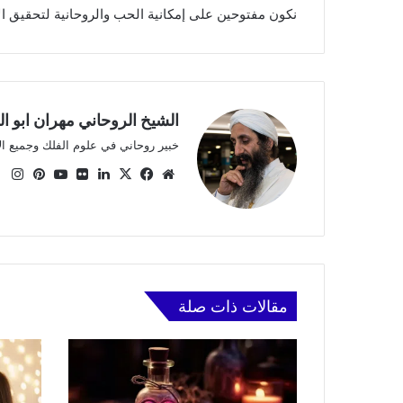
نكون مفتوحين على إمكانية الحب والروحانية لتحقيق الأ
الشيخ الروحاني مهران ابو ا
خبير روحاني في علوم الفلك وجميع ا
موقع
X
فيسبوك
لينكدإن
صور
يوتيوب
بينتي
ان
الويب
من
فليكر
مقالات ذات صلة