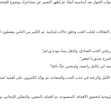
وات الحوار تعد أساسية أيضًا. ثم يُظهر التعبير عن مشاعرك بوضوح للشخ
من الثقافات لجلب الحب وخلق حالات إيجابية. ثم الكثير من الناس يفضلو
وارزقني الحب الصادق، واجعل بيننا مودة ورحم”.
ا واشرح صدورنا لبعض”.
ه لي بكامل راضية، وامنحني حبًّا دائمًا”.
لأمل والرغبة في جذب الحب والسعادة. ثم يؤكد الكثيرون على أهمية استحضا
حية لتحقيق الأهداف المنشودة. ثم العناية بالنفس، والتفكير الإيجابي، و