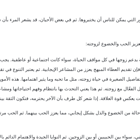
ر التي يمكن للناس أن يختبروها. ثم في بعض الأحيان، قد يشعر المرء بأن ش
تعزيز الحب والخضوع لزوجته:
 بدعم زوجها في كل مواقف الحياة، سواء كانت اجتماعية أو عاطفية. يجب أ
ن تقديم العطاء المبهج يعزز من المشاعر الإيجابية. ثم يعتبر التنوع في تقد
فاصيل الصغيرة في حياة زوجته، مثل ما تحبه وما يثير اهتمامها. هذه الأمو
الفعّال مع زوجته. ثم هذا يعني التحدث بها بانتظام وفهم احتياجاتها ومشاع
قات يعكس قوة العلاقة. إذا شعر كل طرف بأن الآخر يحترمه، فتكون الثقة بينه
لة من الخضوع والذل بشكل إيجابي، مما يعزز الحب بينهما. ثم الحب مرتب
 سواء بين الحبيبين أو بين الزوجين. ثم النوايا الجيدة والاهتمام الدائم با