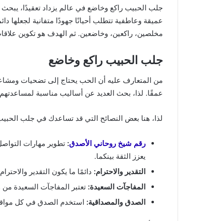
جلب الحبيب راكع وخاضع في عالم يزداد تعقيدًا، يبح
عميقة وعاطفية تتطلب أحيانًا جهودًا متفانية لجعلها 
مخلصين، راكعين، وخاضعين. ثم الهدف هو تكوين علاقات 
جلب الحبيب راكع وخاضع
من المتعارف عليه أن الحب يحتاج إلى تضحيات ومشاعر
عمقًا. لذا، بحث العديد عن أساليب مناسبة لمساعدتهم
لذا، هنا بعض النصائح التي قد تساعدك في جلب الحبيب ر
رقم شيخ روحاني الأصدق
:
تطوير مهارات التواصل
يعزز الثقة بينكما.
التقدير والاحترام:
دائمًا ما يكون التقدير والاحتر
المفاجآت السعيدة:
تعتبر المفاجآت السعيدة من 
الصدق والمصداقية:
استخدم الصدق في كل مواقفك. 