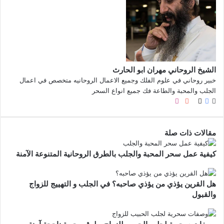
الشيخ الروحاني مهران ابو الحارث
خبير روحاني في علوم الفلك وجميع الاعمال الروحانيه متخصص في اعمال
الجلب والمحبة والطاعة فك جميع انواع السحر
موقع
X
فيسبوك
صور
لينكدإن
يوتيوب
بينتيريست
انستقرام
الويب
من
فليكر
مقالات ذات صلة
كيفية عمل سحر المحبة والجلب بالطرق الروحانية المتنوعة الآمنة
هل القرين يؤذي من يؤذي صاحبه؟ في الجلب و التهييج للزواج
والقبول