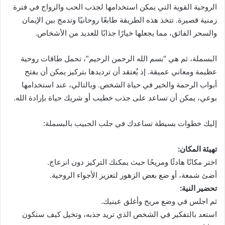
الروحية القوية التي يمكن استخدامها لجذب الحب والزواج في فترة
زمنية قصيرة. تتخذ هذه الطريقة طابعًا روحانيًا وتدمج بين الإيمان
والسحر الفائق، مما يجعلها خيارًا جذابًا للعديد من الأشخاص.
البسملة، ثم هي “بسم الله الرحمن الرحيم”، تحمل طاقات روحية
عظيمة ومعاني عميقة. إذ يُعتقد أن ترديدها بتركيز يمكن أن يفتح
أبواب الرحمة والخير في حياة الشخص. وبالتالي، عند استخدامها
بوعي، يمكن أن تساعد على جذب خطيب أو شريك حياة بإرادة الله.
إليك خطوات بسيطة تساعدك في جلب الحبيب بالبسملة:
تهيئة المكان:
اختر مكانًا هادئًا ومريحًا حيث يمكنك التركيز دون انزعاج.
أضئ شمعة، أو ضع بعض الزهور لتعزيز الأجواء الروحية.
تحضير النية:
ثم اجلس في وضع مريح وأغلق عينيك.
استعد بالتفكير في الشخص الذي تريد جذبه، وتخيل كيف ستكون