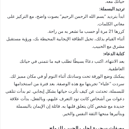
حياتك معه.
ترديد البسملة:
ابدأ بترديد “بسم الله الرحمن الرحيم” بصوت واضح، مع التركيز على
معاني الكلمات.
كررها 21 مرة أو حسب ما تشعر به من راحة.
أثناء القيام بذلك، تخيل الطاقة الإيجابية المحيطة بك، ورؤية مستقبل
مشرق مع الحبيب.
كتابة الدعاء:
بعد الانتهاء، اكتب دعاءً بسيطًا تطلب فيه ما تتمنى في حياتك
العاطفية.
يمكنك وضع الورقة تحت وسادتك أثناء النوم أو في مكان مميز لك.
سردت “علياء” تجربتها مع هذه الوصفة. بعد فترة من استخدامها
للبسملة، تحدثت عن كيف تأثرت حياتها بشكل إيجابي. ثم بدأت تتلقى
دعوات من أشخاص كانت تود التعرف عليهم، وبالفعل، بدأت علاقة
جديدة مع شخص كان يتعلق قلبها به. قائلة إن الإيمان بالبسملة
وبتأثيرها منحها الثقة النفس والخير.
وصفات سحرية لجلب الحبيب للزواج