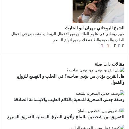
الشيخ الروحاني مهران ابو الحارث
خبير روحاني في علوم الفلك وجميع الاعمال الروحانيه متخصص في اعمال
الجلب والمحبة والطاعة فك جميع انواع السحر
موقع
X
فيسبوك
صور
لينكدإن
يوتيوب
بينتيريست
انستقرام
الويب
من
فليكر
مقالات ذات صلة
هل القرين يؤذي من يؤذي صاحبه؟ في الجلب و التهييج للزواج
والقبول
وصفة جدتي السحرية للمحبة بالكلام الطيب والابتسامة الصادقة
للتفريق بين شخصين بالملح وأقوى الطرق السفلية للتفريق السريع